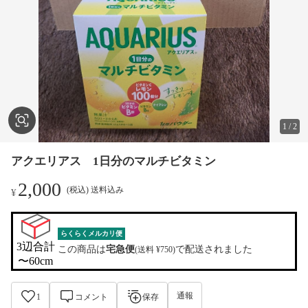
1
/
2
アクエリアス 1日分のマルチビタミン
2,000
(税込) 送料込み
¥
らくらくメルカリ便
3辺合計

この商品は
宅急便
で配送されました
(送料 ¥750)
〜60cm
通報
1
コメント
保存