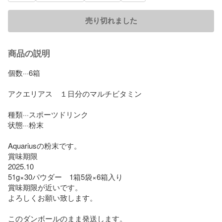
売り切れました
商品の説明
個数···6箱

アクエリアス　１日分のマルチビタミン

種類···スポーツドリンク

状態···粉末

Aquariusの粉末です。

賞味期限

2025.10

51g×30パウダー　1箱5袋×6箱入り

賞味期限が近いです。

よろしくお願い致します。

このダンボールのまま発送します。