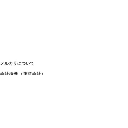
メルカリについて
会社概要（運営会社）
採用情報
プレスリリース
公式ブログ
プレスキット
メルカリUS
メルカリShops
m department（エムデパ）
ヘルプ