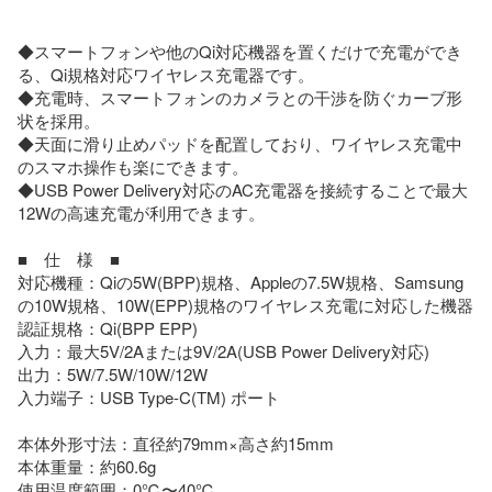
◆スマートフォンや他のQi対応機器を置くだけで充電ができ
る、Qi規格対応ワイヤレス充電器です。

◆充電時、スマートフォンのカメラとの干渉を防ぐカーブ形
状を採用。

◆天面に滑り止めパッドを配置しており、ワイヤレス充電中
のスマホ操作も楽にできます。

◆USB Power Delivery対応のAC充電器を接続することで最大
12Wの高速充電が利用できます。

■　仕　様　■

対応機種：Qiの5W(BPP)規格、Appleの7.5W規格、Samsung
の10W規格、10W(EPP)規格のワイヤレス充電に対応した機器

認証規格：Qi(BPP EPP)

入力：最大5V/2Aまたは9V/2A(USB Power Delivery対応)

出力：5W/7.5W/10W/12W

入力端子：USB Type-C(TM) ポート

本体外形寸法：直径約79mm×高さ約15mm

本体重量：約60.6g

使用温度範囲：0℃〜40℃
