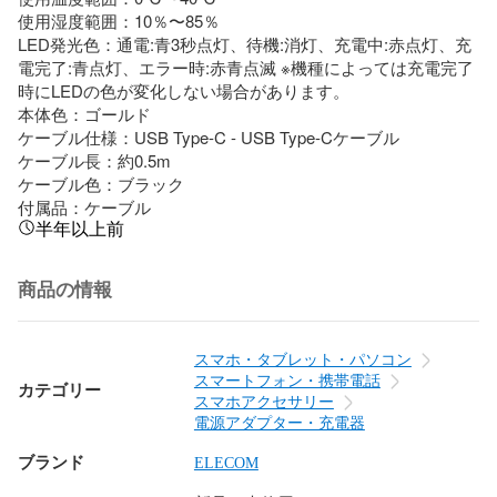
使用湿度範囲：10％〜85％

LED発光色：通電:青3秒点灯、待機:消灯、充電中:赤点灯、充
電完了:青点灯、エラー時:赤青点滅 ※機種によっては充電完了
時にLEDの色が変化しない場合があります。

本体色：ゴールド

ケーブル仕様：USB Type-C - USB Type-Cケーブル

ケーブル長：約0.5m

ケーブル色：ブラック

付属品：ケーブル
半年以上前
商品の情報
スマホ・タブレット・パソコン
スマートフォン・携帯電話
カテゴリー
スマホアクセサリー
電源アダプター・充電器
ブランド
ELECOM