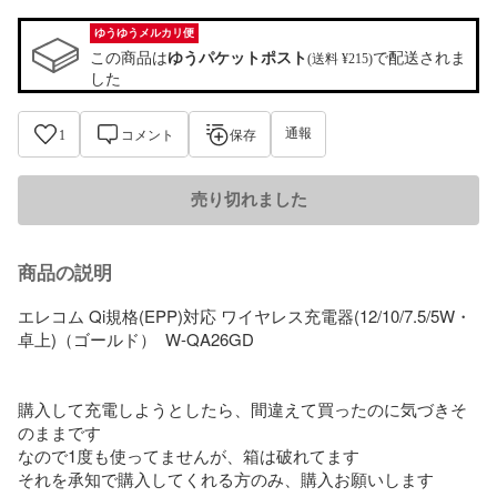
ゆうゆうメルカリ便
この商品は
ゆうパケットポスト
で配送されま
(送料 ¥215)
した
通報
1
コメント
保存
売り切れました
商品の説明
エレコム Qi規格(EPP)対応 ワイヤレス充電器(12/10/7.5/5W・
卓上)（ゴールド）  W-QA26GD

購入して充電しようとしたら、間違えて買ったのに気づきそ
のままです

なので1度も使ってませんが、箱は破れてます

それを承知で購入してくれる方のみ、購入お願いします
