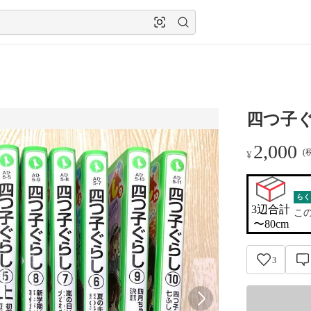
四つ子ぐ
2,000
(
¥
らく
3辺合計

こ
〜80cm
3