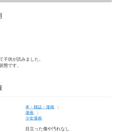
明
て子供が読みました。

状態です。
報
本・雑誌・漫画
漫画
少女漫画
目立った傷や汚れなし