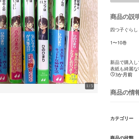
商品の説
四つ子ぐらし

1〜10巻

新品で購入し
表紙も綺麗な
3か月前
1
/
5
商品の情
カテゴリー
商品の状態