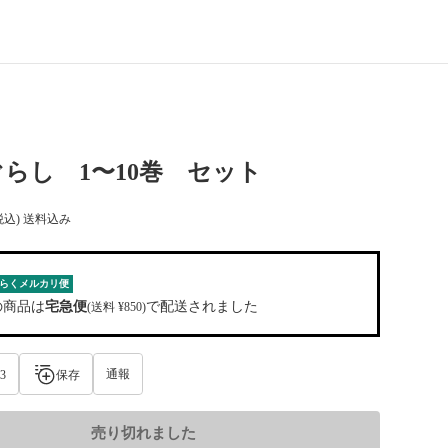
らし 1〜10巻 セット
税込) 送料込み
らくメルカリ便
の商品は
宅急便
で配送されました
(送料 ¥850)
通報
3
保存
売り切れました