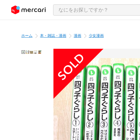
ンツにスキップ
ホーム
本・雑誌・漫画
漫画
少女漫画