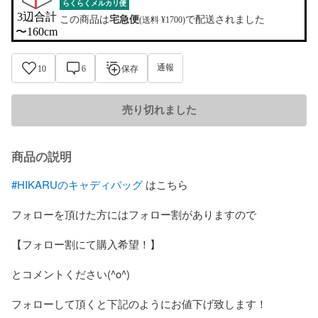
らくらくメルカリ便
3辺合計

この商品は
宅急便
で配送されました
(送料 ¥1700)
〜160cm
通報
10
6
保存
売り切れました
商品の説明
#HIKARUのキャディバッグ
 はこちら

フォローを頂けた方にはフォロー割がありますので

【フォロー割にて購入希望！】

とコメントください(^o^)

フォローして頂くと下記のようにお値下げ致します！
