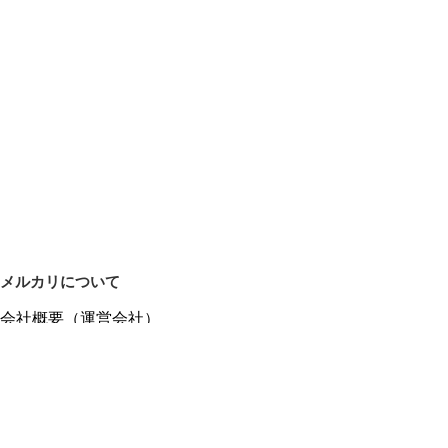
メルカリについて
会社概要（運営会社）
採用情報
プレスリリース
公式ブログ
プレスキット
メルカリUS
メルカリShops