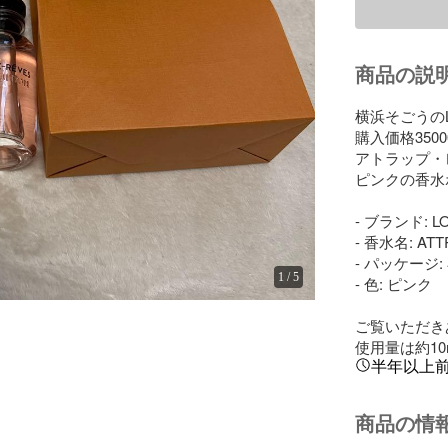
商品の説
横浜そごうのLO
購入価格3500
アトラップ・
ピンクの香水ボ
- ブランド: LO
- 香水名: ATT
- パッケージ
1
/
5
- 色: ピンク

ご覧いただき
使用量は約10
半年以上
商品の情