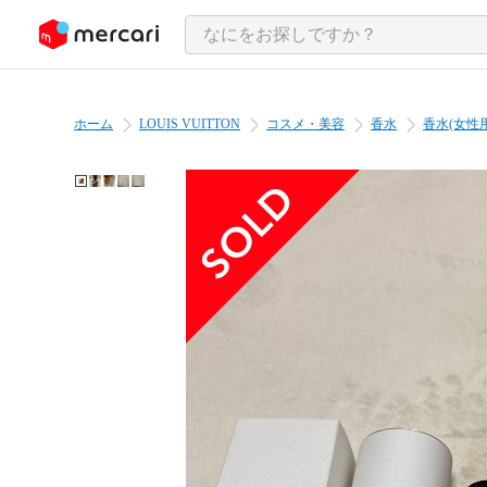
ンツにスキップ
ホーム
LOUIS VUITTON
コスメ・美容
香水
香水(女性用