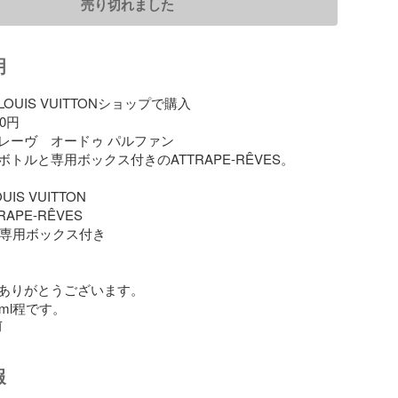
売り切れました
明
UIS VUITTONショップで購入

0円

レーヴ　オードゥ パルファン

トルと専用ボックス付きのATTRAPE-RÊVES。

UIS VUITTON

RAPE-RÊVES

: 専用ボックス付き

ありがとうございます。

ml程です。
前
報