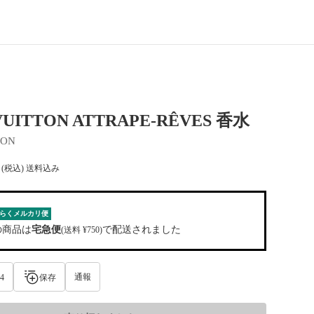
VUITTON ATTRAPE-RÊVES 香水
TON
(税込) 送料込み
らくメルカリ便
の商品は
宅急便
で配送されました
(送料 ¥750)
通報
4
保存