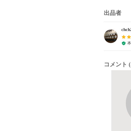
出品者
chch
コメント (