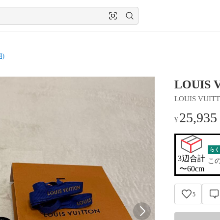
)
LOUIS 
LOUIS VUIT
25,935
¥
らく
3辺合計

こ
〜60cm
5