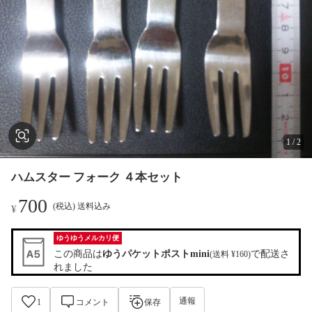
1
/
2
ハムスター フォーク ４本セット
700
(税込) 送料込み
¥
ゆうゆうメルカリ便
この商品は
ゆうパケットポストmini
で配送さ
(送料 ¥160)
れました
通報
1
コメント
保存