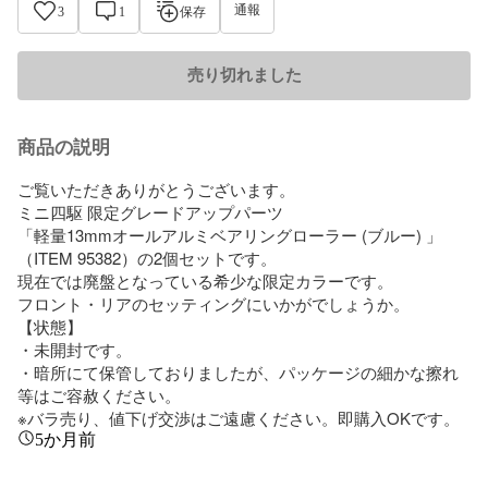
通報
3
1
保存
売り切れました
商品の説明
ご覧いただきありがとうございます。

ミニ四駆 限定グレードアップパーツ

「軽量13mmオールアルミベアリングローラー (ブルー) 」
（ITEM 95382）の2個セットです。

現在では廃盤となっている希少な限定カラーです。

フロント・リアのセッティングにいかがでしょうか。

【状態】

・未開封です。

・暗所にて保管しておりましたが、パッケージの細かな擦れ
等はご容赦ください。

※バラ売り、値下げ交渉はご遠慮ください。即購入OKです。
5か月前