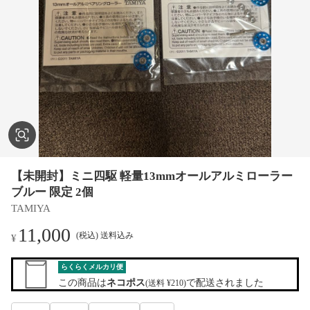
【未開封】ミニ四駆 軽量13mmオールアルミローラー
ブルー 限定 2個
TAMIYA
11,000
(税込) 送料込み
¥
らくらくメルカリ便
この商品は
ネコポス
で配送されました
(送料 ¥210)