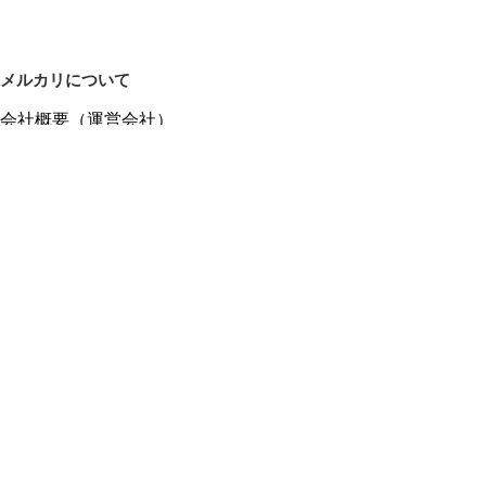
メルカリについて
会社概要（運営会社）
採用情報
プレスリリース
公式ブログ
プレスキット
メルカリUS
メルカリShops
m department（エムデパ）
ヘルプ
ヘルプセンター（ガイド・お問い合わせ）
メルカリShopsでショップを開設する
メルカリShops ショップ管理画面にログイン
メルカリShops出店者向けガイド
お問い合わせ一覧
フリーワードから商品をさがす
プライバシーと利用規約