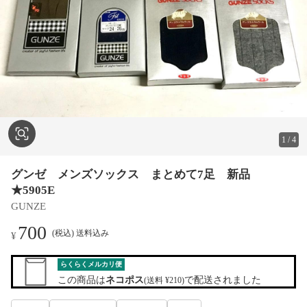
1
/
4
グンゼ メンズソックス まとめて7足 新品
★5905E
GUNZE
700
(税込) 送料込み
¥
らくらくメルカリ便
この商品は
ネコポス
で配送されました
(送料 ¥210)