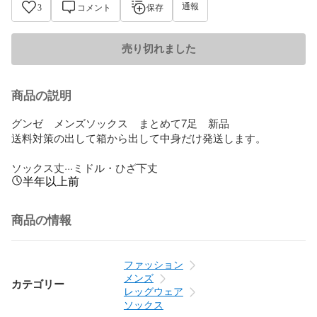
通報
3
コメント
保存
売り切れました
商品の説明
グンゼ　メンズソックス　まとめて7足　新品

送料対策の出して箱から出して中身だけ発送します。

ソックス丈···ミドル・ひざ下丈
半年以上前
商品の情報
ファッション
メンズ
カテゴリー
レッグウェア
ソックス