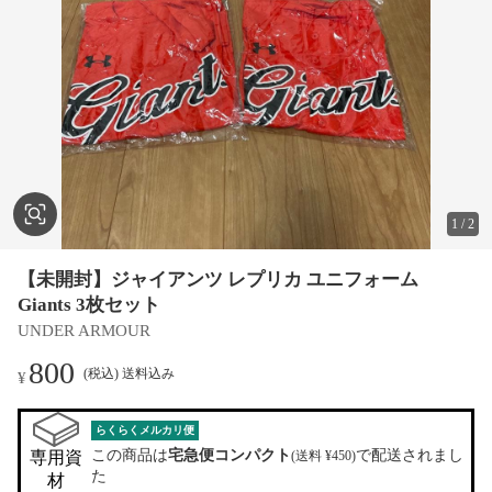
1
/
2
【未開封】ジャイアンツ レプリカ ユニフォーム
Giants 3枚セット
UNDER ARMOUR
800
(税込) 送料込み
¥
らくらくメルカリ便
この商品は
宅急便コンパクト
で配送されまし
専用資
(送料 ¥450)
た
材