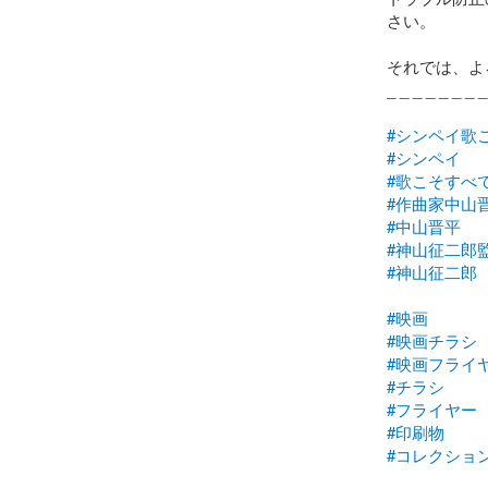
さい。

それでは、よ
_ _ _ _ _ _ _ _
#シンペイ歌
#シンペイ
#歌こそすべ
#作曲家中山
#中山晋平
#神山征二郎
#神山征二郎
#映画
#映画チラシ
#映画フライ
#チラシ
#フライヤー
#印刷物
#コレクショ