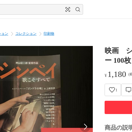
ション
コレクション
印刷物
映画 
ー 100枚
1,180
(
¥
1
商品の説