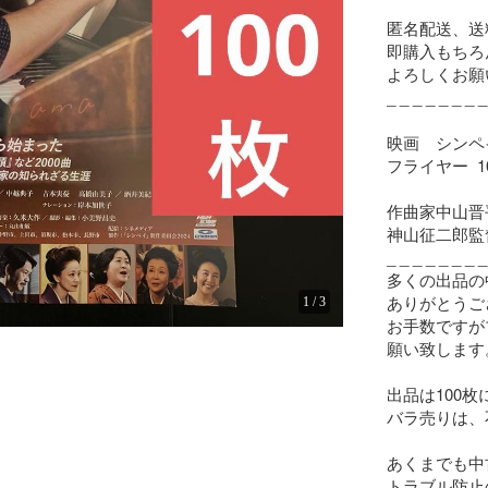
匿名配送、送
即購入もちろ
よろしくお願
_ _ _ _ _ _ _ _
映画　シンペ
フライヤー  10
作曲家中山晋平
神山征二郎監督
_ _ _ _ _ _ _ _
多くの出品の
ありがとうご
1
/
3
お手数ですが
願い致します。
出品は100枚
バラ売りは、
あくまでも中
トラブル防止