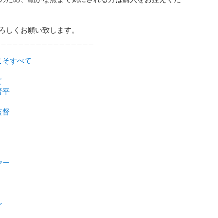
ろしくお願い致します。

 _ _ _ _ _ _ _ _ _ _ _ _ _ _ _ _

こそすべて
て
晋平
監督
ヤー
ン