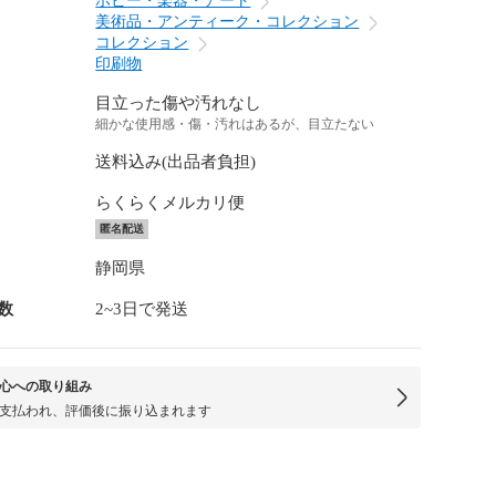
ホビー・楽器・アート
美術品・アンティーク・コレクション
コレクション
印刷物
目立った傷や汚れなし
細かな使用感・傷・汚れはあるが、目立たない
送料込み(出品者負担)
らくらくメルカリ便
匿名配送
静岡県
数
2~3日で発送
心への取り組み
支払われ、評価後に振り込まれます