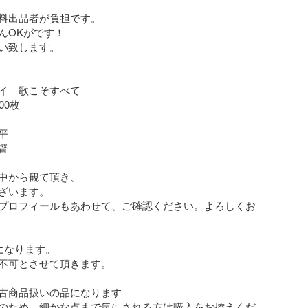
料出品者が負担です。

んOKがです！

い致します。

 _ _ _ _ _ _ _ _ _ _ _ _ _ _ _ _

イ　歌こそすべて

0枚





 _ _ _ _ _ _ _ _ _ _ _ _ _ _ _ _

中から観て頂き、

ざいます。

プロフィールもあわせて、ご確認ください。よろしくお


になります。

不可とさせて頂きます。　

古商品扱いの品になります

のため、細かな点まで気にされる方は購入をお控えくだ