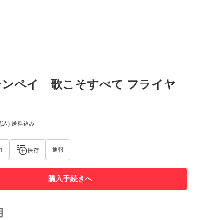
シンペイ 歌こそすべて フライヤ
税込) 送料込み
通報
1
保存
購入手続きへ
明