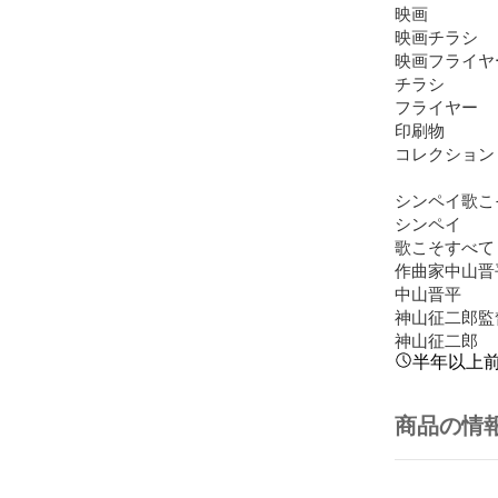
映画

映画チラシ

映画フライヤー
チラシ

フライヤー

印刷物

コレクション

シンペイ歌こ
シンペイ

歌こそすべて

作曲家中山晋平
中山晋平

神山征二郎監督
神山征二郎
半年以上
商品の情