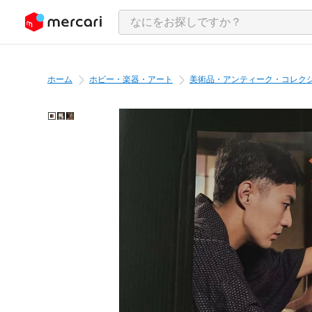
ンツにスキップ
ホーム
ホビー・楽器・アート
美術品・アンティーク・コレク