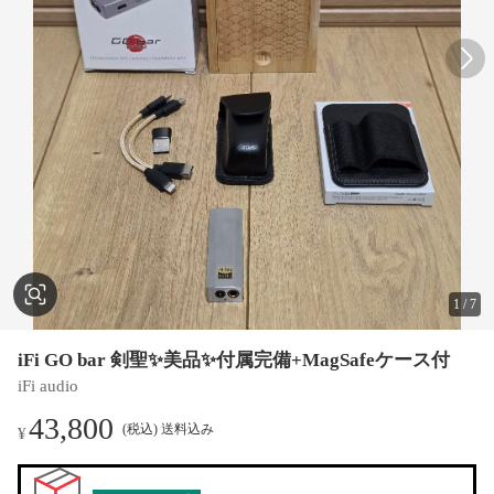
1
/
7
iFi GO bar 剣聖✨️美品✨️付属完備+MagSafeケース付
iFi audio
43,800
(税込) 送料込み
¥