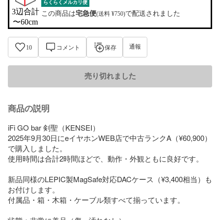
らくらくメルカリ便
3辺合計

この商品は
宅急便
で配送されました
(送料 ¥750)
〜60cm
通報
10
コメント
保存
売り切れました
商品の説明
iFi GO bar 剣聖（KENSEI）

2025年9月30日にeイヤホンWEB店で中古ランクA（¥60,900）
で購入しました。

使用時間は合計2時間ほどで、動作・外観ともに良好です。

新品同様のLEPIC製MagSafe対応DACケース（¥3,400相当）も
お付けします。

付属品・箱・木箱・ケーブル類すべて揃っています。
