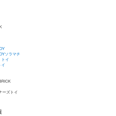
OY
TOYソラマチ
・トイ
トイ
RICK

イナーズトイ
報