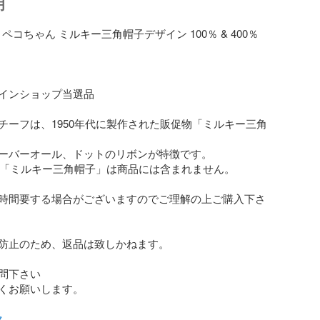
明
K ペコちゃん ミルキー三角帽子デザイン 100％ & 400％

インショップ当選品

チーフは、1950年代に製作された販促物「ミルキー三角
ーバーオール、ドットのリボンが特徴です。

フの「ミルキー三角帽子」は商品には含まれません。

時間要する場合がございますのでご理解の上ご購入下さ
防止のため、返品は致しかねます。

問下さい

くお願いします。

ク