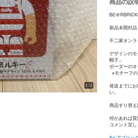
商品の説
BE＠RBRIC
新品未開封品

不二家オンラ
デザインのモ
帽子」

ボーダーのオ
  ※モチー
発送までにお
1
/
2
い。

商品すり替え
何かあれば質
コメント宜し
#ベアブリッ