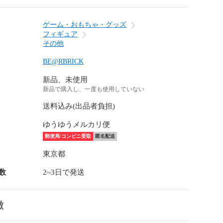
ゲーム・おもちゃ・グッズ
フィギュア
その他
BE@RBRICK
新品、未使用
新品で購入し、一度も使用していない
送料込み(出品者負担)
ゆうゆうメルカリ便
郵便局/コンビニ受取
匿名配送
東京都
数
2~3日で発送
徴