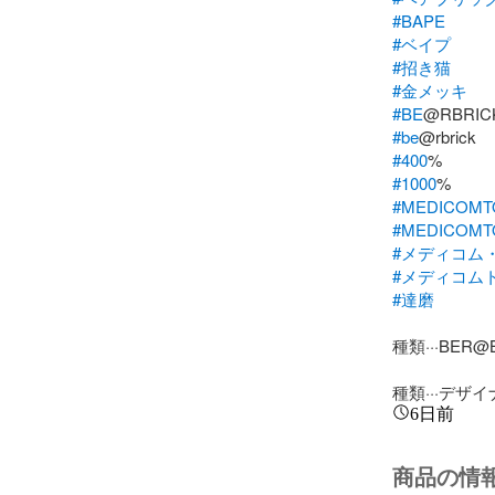
#BAPE
#ベイプ
#招き猫
#金メッキ
#BE
#be
#400
#1000
#MEDICOMT
#MEDICOM
#メディコム
#メディコム
#達磨
種類···BER@B
種類···デザ
6日前
商品の情