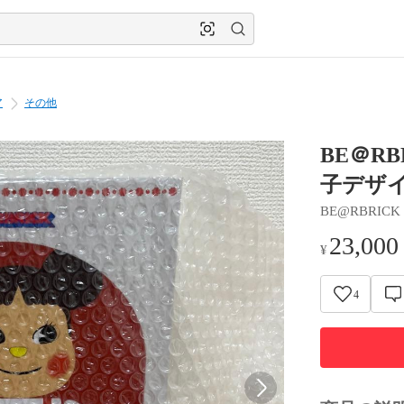
ア
その他
BE＠R
子デザイン
BE@RBRICK
23,000
¥
4