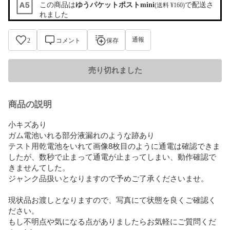
この商品は
ゆうパケットポストmini
で配送さ
(送料 ¥160)
れました
通報
2
コメント
保存
売り切れました
商品の説明
小キズあり

ガム電池いれる部分液漏れのような跡あり

テスト用乾電池をいれて画像8枚目のように通電は確認できま
したが、数秒で止まって通電が止まってしまい、動作確認で
きませんてした。

ジャンク品扱いとなりますので予めご了承くださいませ。

現状品お渡しとなりますので、写真にて状態を良くご確認く
ださい。

もし不明点や気になる点がありましたらお気軽にご質問くだ