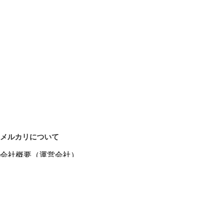
メルカリについて
会社概要（運営会社）
採用情報
プレスリリース
公式ブログ
プレスキット
メルカリUS
メルカリShops