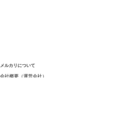
メルカリについて
会社概要（運営会社）
採用情報
プレスリリース
公式ブログ
プレスキット
メルカリUS
メルカリShops
m department（エムデパ）
ヘルプ