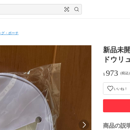
ッグ・ポーチ
新品未開
ドウリ
973
(税込
¥
いいね！
商品の説