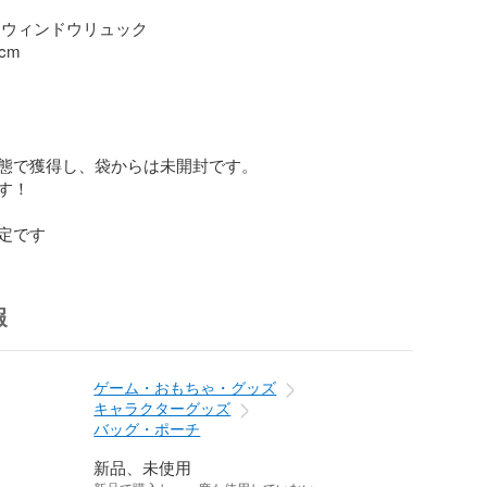
アウィンドウリュック

m

態で獲得し、袋からは未開封です。

！

定です
報
ゲーム・おもちゃ・グッズ
キャラクターグッズ
バッグ・ポーチ
新品、未使用