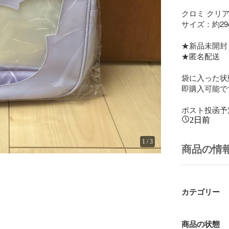
クロミ クリ
サイズ：約29c
★新品未開封

★匿名配送

袋に入った状
即購入可能です
ポスト投函予
2日前
1
/
3
商品の情
カテゴリー
商品の状態