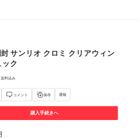
封 サンリオ クロミ クリアウィン
ュック
) 送料込み
通報
コメント
保存
購入手続きへ
明