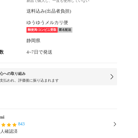
新品で購入し、一度も使用していない
送料込み(出品者負担)
ゆうゆうメルカリ便
郵便局/コンビニ受取
匿名配送
静岡県
数
4~7日で発送
心への取り組み
支払われ、評価後に振り込まれます
mi
843
本人確認済