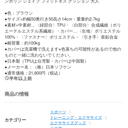
ンポリン シェイプ フィットネス クッション 大人

●色：ブラウン

●サイズ=約幅50奥行き50高さ14cm・重量約2.7kg

●素材=中素材…〈緑部分〉TPU・〈白部分〉合成繊維（ポリ
エーテルエステル系繊維）・カバー…〈生地〉ポリエステル
100%・〈ファスナー〉ポリエステル・〈引き手〉亜鉛合金

●耐荷重：約100kg

●カバーは洗濯機で洗えます※色落ちの可能性があるので他の
ものと一緒に洗わないでください。

●日本製（TPUは台湾製・カバーは中国製）

●メーカー名：（株）日本ソフケン

●通常価格：21,800円（税込）
半年以上前
商品の情報
スポーツ
トレーニング・エクササイズ
カテゴリー
エクササイズグッズ