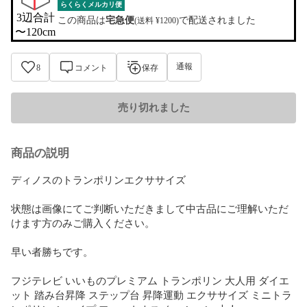
らくらくメルカリ便
3辺合計

この商品は
宅急便
で配送されました
(送料 ¥1200)
〜120cm
通報
8
コメント
保存
売り切れました
商品の説明
ディノスのトランポリンエクササイズ

状態は画像にてご判断いただきまして中古品にご理解いただ
けます方のみご購入ください。

早い者勝ちです。

フジテレビ いいものプレミアム トランポリン 大人用 ダイエ
ット 踏み台昇降 ステップ台 昇降運動 エクササイズ ミニトラ