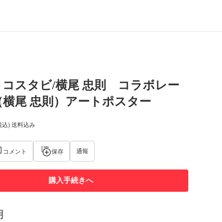
コスタビ/横尾 忠則 コラボレー
（横尾 忠則）アートポスター
税込) 送料込み
通報
コメント
保存
購入手続きへ
明