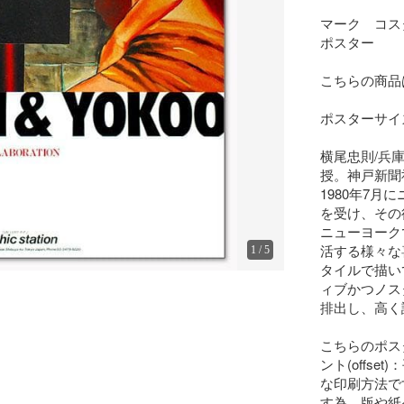
マーク　コス
ポスター

こちらの商品
ポスターサイズ:縦
横尾忠則/兵
授。神戸新聞
1980年7
を受け、その
ニューヨーク
活する様々な
1
/
5
タイルで描い
ィブかつノス
排出し、高く
こちらのポス
ント(offs
な印刷方法で
す為、版や紙