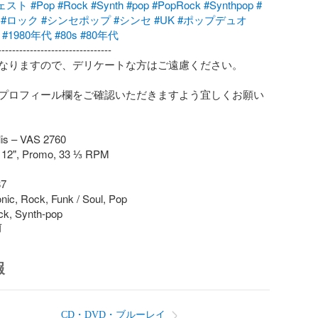
ェスト
#Pop
#Rock
#Synth
#pop
#PopRock
#Synthpop
#
#ロック
#シンセポップ
#シンセ
#UK
#ポップデュオ
#1980年代
#80s
#80年代
-------------------------------

なりますので、デリケートな方はご遠慮ください。

プロフィール欄をご確認いただきますよう宜しくお願い
is – VAS 2760

, 12", Promo, 33 ⅓ RPM

7

nic, Rock, Funk / Soul, Pop

ck, Synth-pop
前
報
CD・DVD・ブルーレイ