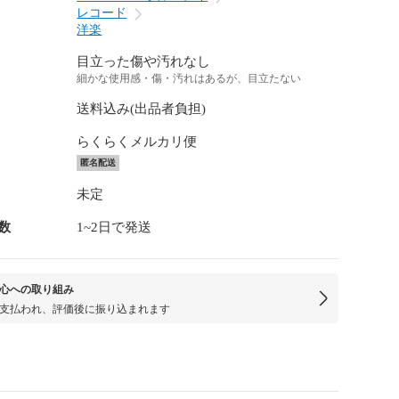
レコード
洋楽
目立った傷や汚れなし
細かな使用感・傷・汚れはあるが、目立たない
送料込み(出品者負担)
らくらくメルカリ便
匿名配送
未定
数
1~2日で発送
心への取り組み
支払われ、評価後に振り込まれます