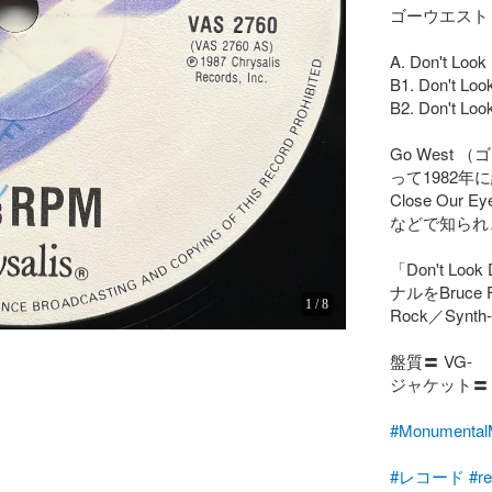
ゴーウエスト

A. Don't Look
B1. Don't Loo
B2. Don't Look
Go West （
って1982
Close Our Ey
などで知られ、
「Don't Lo
ナルをBruce
1
/
8
Rock／Synt
盤質〓 VG-

ジャケット〓 Ge
#Monumen
#レコード
#r