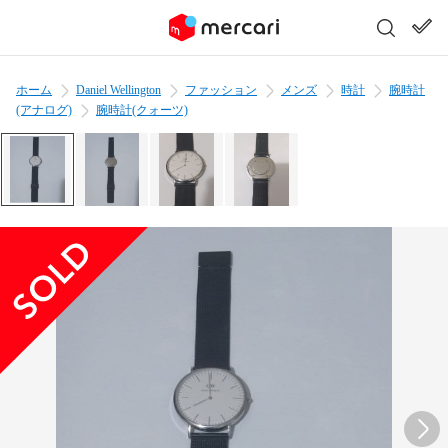
ホーム
Daniel Wellington
ファッション
メンズ
時計
腕時計
(アナログ)
腕時計(クォーツ)