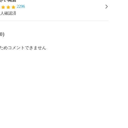
さい商店
2296
本人確認済
0)
ためコメントできません