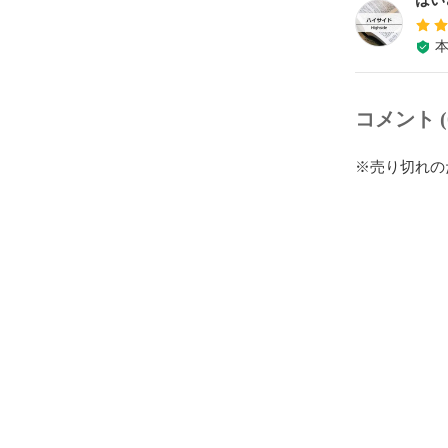
はい
コメント (
※売り切れの