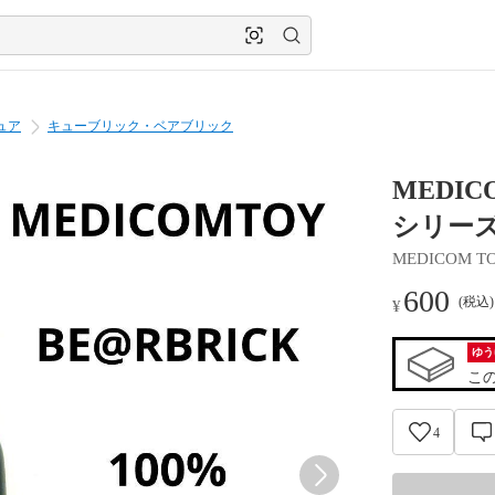
ュア
キューブリック・ベアブリック
MEDIC
シリー
MEDICOM T
600
(税込
¥
ゆう
こ
4