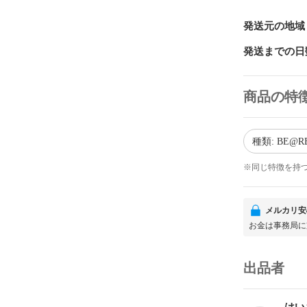
発送元の地域
発送までの日
商品の特
種類: BE@R
※同じ特徴を持
メルカリ安
お金は事務局に
出品者