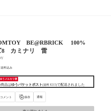
OMTOY BE@RBRICK 100%
ズ8 カミナリ 雷
OY
) 送料込み
ゆうメルカリ便
の商品は
ゆうパケットポスト
で配送されました
(送料 ¥215)
通報
コメント
保存