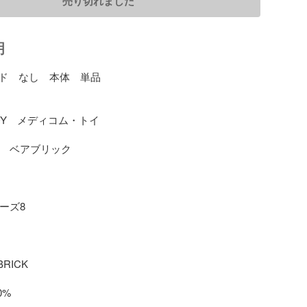
売り切れました
明
ド　なし　本体　単品

TOY　メディコム・トイ

K　ベアブリック

ーズ8

RICK

%
