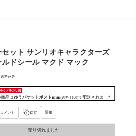
ーセット サンリオキャラクターズ
ルドシール マクド マック
) 送料込み
ゆうメルカリ便
の商品は
ゆうパケットポストmini
で配送されました
(送料 ¥160)
通報
コメント
保存
売り切れました