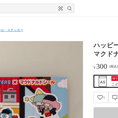
ール・ステッカー
ハッピ
マクドナ
300
(税込
¥
ゆう
こ
1