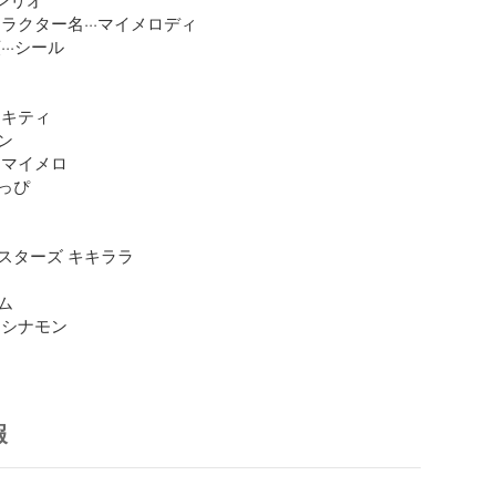
ラクター名···マイメロディ

··シール

キティ



マイメロ

ぴ

スターズ キキララ



シナモン

報