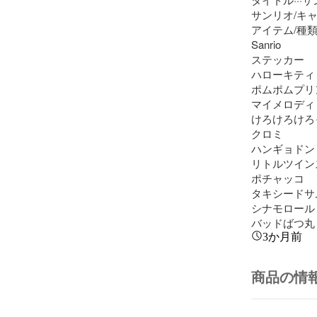
サンリオ/キャ
アイテム/種類·
Sanrio

ステッカー

ハローキティ 
ポムポムプリン
マイメロディ 
けろけろけろっ
クロミ

ハンギョドン

リトルツイン
ポチャッコ

タキシードサム
シナモロール 
バッドばつ丸
3か月前
商品の情