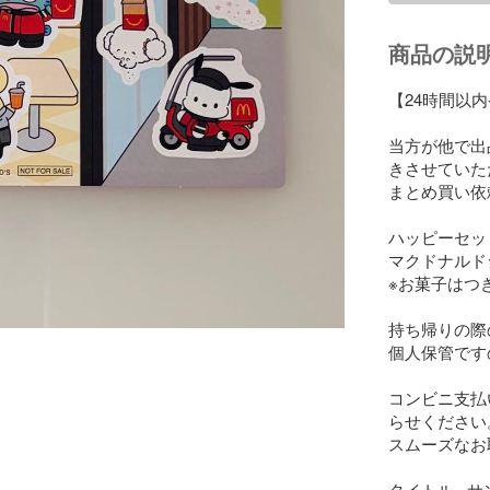
商品の説
【24時間以内
当方が他で出
きさせていた
まとめ買い依
ハッピーセッ
マクドナルドシ
※お菓子はつき
持ち帰りの際
個人保管です
コンビニ支払
らせください。
スムーズなお
タイトル···サ