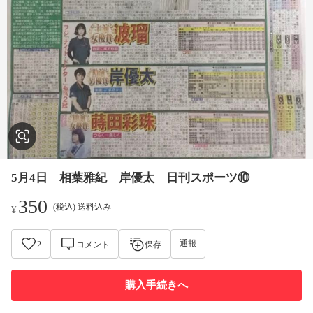
5月4日 相葉雅紀 岸優太 日刊スポーツ⑩
350
(税込) 送料込み
¥
通報
2
コメント
保存
購入手続きへ