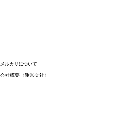
メルカリについて
会社概要（運営会社）
採用情報
プレスリリース
公式ブログ
プレスキット
メルカリUS
メルカリShops
m department（エムデパ）
ヘルプ