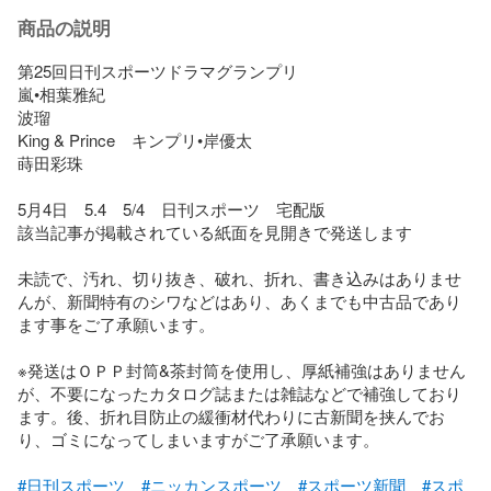
商品の説明
第25回日刊スポーツドラマグランプリ

嵐•相葉雅紀

波瑠

King & Prince　キンプリ•岸優太

蒔田彩珠

5月4日　5.4　5/4　日刊スポーツ　宅配版

該当記事が掲載されている紙面を見開きで発送します

未読で、汚れ、切り抜き、破れ、折れ、書き込みはありませ
んが、新聞特有のシワなどはあり、あくまでも中古品であり
ます事をご了承願います。

※発送はＯＰＰ封筒&茶封筒を使用し、厚紙補強はありません
が、不要になったカタログ誌または雑誌などで補強しており
ます。後、折れ目防止の緩衝材代わりに古新聞を挟んでお
り、ゴミになってしまいますがご了承願います。

#日刊スポーツ
#ニッカンスポーツ
#スポーツ新聞
#スポ