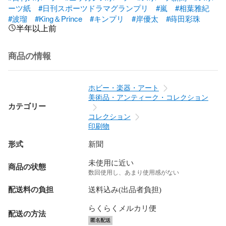
ーツ紙
#日刊スポーツドラマグランプリ
#嵐
#相葉雅紀
#波瑠
#King＆Prince
#キンプリ
#岸優太
#蒔田彩珠
半年以上前
商品の情報
ホビー・楽器・アート
美術品・アンティーク・コレクション
カテゴリー
コレクション
印刷物
形式
新聞
未使用に近い
商品の状態
数回使用し、あまり使用感がない
配送料の負担
送料込み(出品者負担)
らくらくメルカリ便
配送の方法
匿名配送