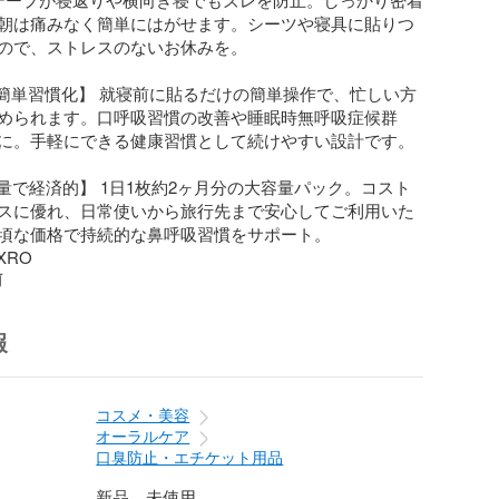
朝は痛みなく簡単にはがせます。シーツや寝具に貼りつ
ので、ストレスのないお休みを。

簡単習慣化】 就寝前に貼るだけの簡単操作で、忙しい方
められます。口呼吸習慣の改善や睡眠時無呼吸症候群
防に。手軽にできる健康習慣として続けやすい設計です。

容量で経済的】 1日1枚約2ヶ月分の大容量パック。コスト
スに優れ、日常使いから旅行先まで安心してご利用いた
頃な価格で持続的な鼻呼吸習慣をサポート。

XRO
前
報
コスメ・美容
オーラルケア
口臭防止・エチケット用品
新品、未使用