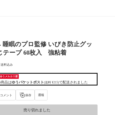
 睡眠のプロ監修 いびき防止グッ
じテープ 60枚入 強粘着
) 送料込み
ゆうメルカリ便
の商品は
ゆうパケットポスト
で配送されました
(送料 ¥215)
通報
コメント
保存
売り切れました