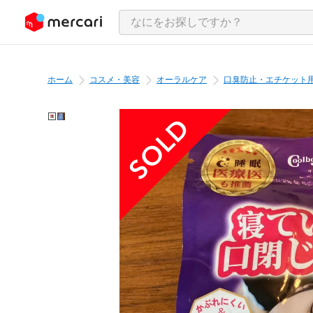
ンツにスキップ
ホーム
コスメ・美容
オーラルケア
口臭防止・エチケット