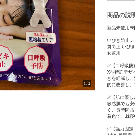
商品の説
新品未使用未開
いびき防止テ
質向上 いびき
女兼用

✅【口呼吸防止
X型特許デザ
きを軽減し、
的に改善し、
1
/
2
✅【肌に優しい
敏感肌でも安
く、長時間貼
着色で、就寝
✅【強力固定
4点特殊固定