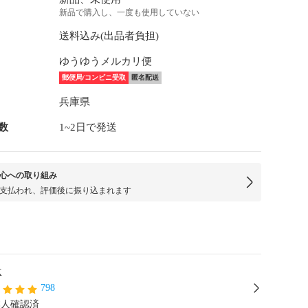
新品で購入し、一度も使用していない
送料込み(出品者負担)
ゆうゆうメルカリ便
郵便局/コンビニ受取
匿名配送
兵庫県
数
1~2日で発送
心への取り組み
支払われ、評価後に振り込まれます
K
798
本人確認済