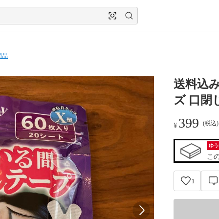
用品
送料込み
ズ 口閉
399
(税込
¥
ゆう
こ
1