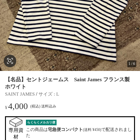
1
/
6
【名品】セントジェームス Saint James フランス製
ホワイト
 / 
SAINT JAMES
サイズ
 : 
L
4,000
(税込) 送料込み
¥
らくらくメルカリ便
この商品は
宅急便コンパクト
で配送されまし
専用資
(送料 ¥450)
た
材