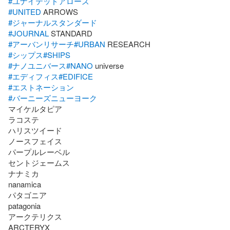
#ユナイテッドアローズ
#UNITED
#ジャーナルスタンダード
#JOURNAL
#アーバンリサーチ
#URBAN
#シップス
#SHIPS
#ナノユニバース
#NANO
#エディフィス
#EDIFICE
#エストネーション
#バーニーズニューヨーク
マイケルタピア

ラコステ

ハリスツイード

ノースフェイス

パープルレーベル 

セントジェームス

ナナミカ

nanamica

パタゴニア

patagonia

アークテリクス

ARCTERYX
