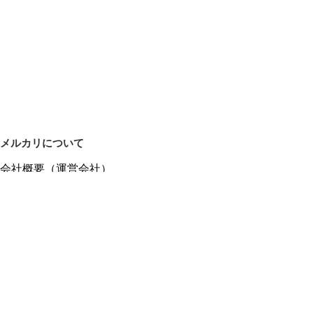
メルカリについて
会社概要（運営会社）
採用情報
プレスリリース
公式ブログ
プレスキット
メルカリUS
メルカリShops
m department（エムデパ）
ヘルプ
ヘルプセンター（ガイド・お問い合わせ）