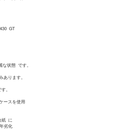
0  GT

麗な状態  です。

みあります。

す。

ケースを使用

紙  に

年劣化 
