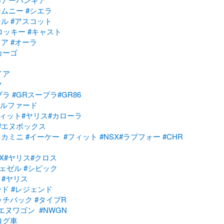
ジムニー
#シエラ
ール
#アスコット
ロッキー
#キャスト
リア
#オーラ
カーゴ
イア
ク
プラ
#GRスープラ
#GR86
アルファード
フィット
#ヤリス
#カローラ
#エヌボックス
リカミニ
#イーケー
#フィット
#NSX
#ラブフォー
#CHR
X
#ヤリス
#クロス
ヴェゼル
#シビック
#ヤリス
ード
#レジェンド
ッチバック
#タイプR
#エヌワゴン
#NWGN
ログ車