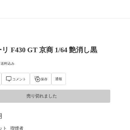
 F430 GT 京商 1/64 艶消し黒
) 送料込み
通報
コメント
保存
売り切れました
明
ト   喫煙者
