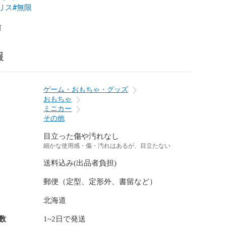
リス
#無限
前
報
ゲーム・おもちゃ・グッズ
おもちゃ
ミニカー
その他
目立った傷や汚れなし
細かな使用感・傷・汚れはあるが、目立たない
送料込み(出品者負担)
郵便（定型、定形外、書留など）
北海道
数
1~2日で発送