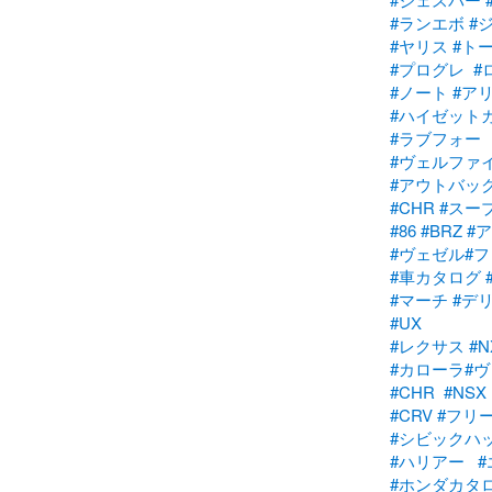
#ランエボ
#
#ヤリス
#ト
#プログレ
#
#ノート
#ア
#ハイゼット
#ラブフォー
#ヴェルファ
#アウトバッ
#CHR
#スー
#86
#BRZ
#
#ヴェゼル
#
#車カタログ
#マーチ
#デ
#UX
#レクサス
#N
#カローラ
#
#CHR
#NSX
#CRV
#フリ
#シビックハ
#ハリアー
#ホンダカタ