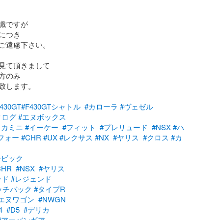
識ですが

つき  

ご遠慮下さい。

見て頂きまして

方のみ

致します。

30GT
#F430GTシャトル
#カローラ
#ヴェゼル
タログ
#エヌボックス
リカミニ
#イーケー
#フィット
#プレリュード
#NSX
#ハ
フォー
#CHR
#UX
#レクサス
#NX
#ヤリス
#クロス
#カ
シビック
CHR
#NSX
#ヤリス
ード
#レジェンド
ッチバック
#タイプR
#エヌワゴン
#NWGN
4
#D5
#デリカ
#アーバンギア