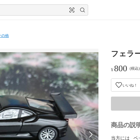
その他
フェラーリ
800
(税込
¥
いいね！
商品の説
当方には   ペッ