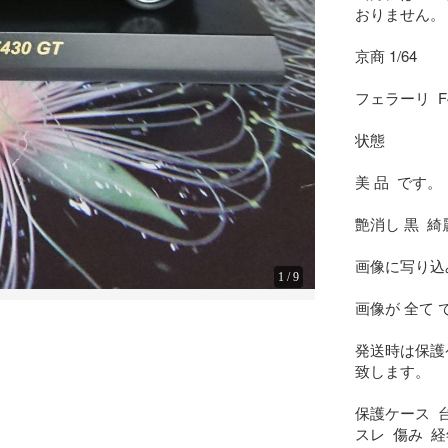
おりません。

京商 1/64

フェラーリ  F43
状態

美 品  です。

艶消し 黒  綺
画像に写り込
1
/
9
画像が 全て で
発送時は保護
致します。

保護ケース  台
スレ  傷み  経