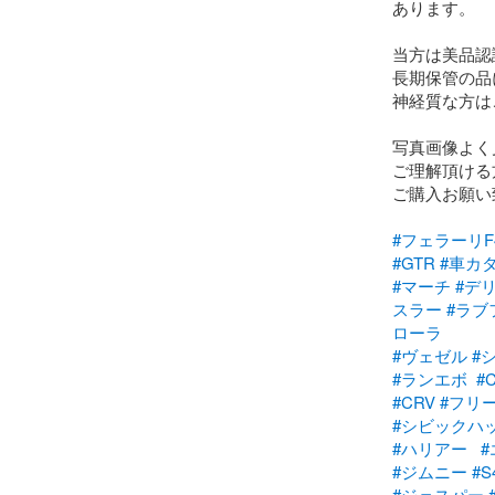
あります。

当方は美品認
長期保管の品に
神経質な方は
写真画像よく
ご理解頂ける
ご購入お願い
#フェラーリF4
#GTR
#車カ
#マーチ
#デ
スラー
#ラブ
ローラ
#ヴェゼル
#
#ランエボ
#
#CRV
#フリ
#シビックハ
#ハリアー
#ジムニー
#S
#ジェスパー