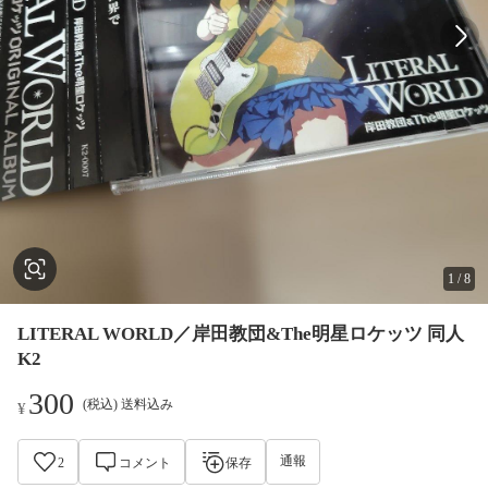
1
/
8
LITERAL WORLD／岸田教団&The明星ロケッツ 同人
K2
300
(税込) 送料込み
¥
通報
2
コメント
保存