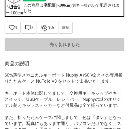
この商品は
宅配便(~100cm)
で配送されま
(送料 一律¥730)
3辺合計

した
〜100cm
通報
5
3
保存
売り切れました
商品の説明
60%薄型メカニカルキーボード Nuphy Air60 V2 とその専用折
りたたみケース NuFolio V3 をセットで出品いたします。

キーボード本体に関してまして、交換用キーキャップやキー
スイッチ、USBケーブル、レシーバー、Nuphyの謎のオリジ
ナル萌えキャラステッカーなど付属品は全て揃っています。

また、折りたたみケースに関しまして、色は「タン」となっ
ています。写真にもあります通り、パソコンだけでなく、ス