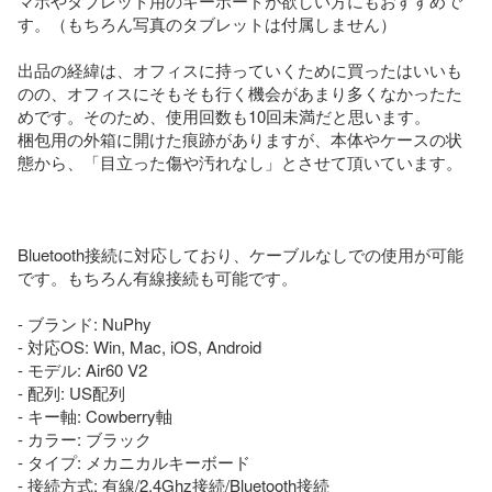
マホやタブレット用のキーボードが欲しい方にもおすすめで
す。（もちろん写真のタブレットは付属しません）

出品の経緯は、オフィスに持っていくために買ったはいいも
のの、オフィスにそもそも行く機会があまり多くなかったた
めです。そのため、使用回数も10回未満だと思います。

梱包用の外箱に開けた痕跡がありますが、本体やケースの状
態から、「目立った傷や汚れなし」とさせて頂いています。

Bluetooth接続に対応しており、ケーブルなしでの使用が可能
です。もちろん有線接続も可能です。

- ブランド: NuPhy

- 対応OS: Win, Mac, iOS, Android

- モデル: Air60 V2

- 配列: US配列

- キー軸: Cowberry軸

- カラー: ブラック

- タイプ: メカニカルキーボード

- 接続方式: 有線/2.4Ghz接続/Bluetooth接続
