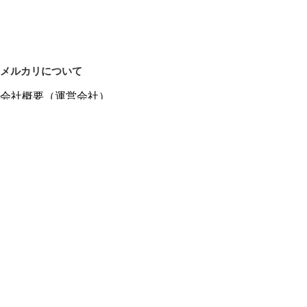
メルカリについて
会社概要（運営会社）
採用情報
プレスリリース
公式ブログ
プレスキット
メルカリUS
メルカリShops
m department（エムデパ）
ヘルプ
ヘルプセンター（ガイド・お問い合わせ）
メルカリShopsでショップを開設する
メルカリShops ショップ管理画面にログイン
メルカリShops出店者向けガイド
お問い合わせ一覧