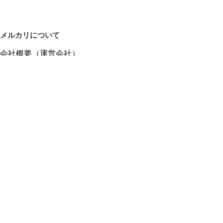
メルカリについて
会社概要（運営会社）
採用情報
プレスリリース
公式ブログ
プレスキット
メルカリUS
メルカリShops
m department（エムデパ）
ヘルプ
ヘルプセンター（ガイド・お問い合わせ）
メルカリShopsでショップを開設する
メルカリShops ショップ管理画面にログイン
メルカリShops出店者向けガイド
お問い合わせ一覧
フリーワードから商品をさがす
プライバシーと利用規約