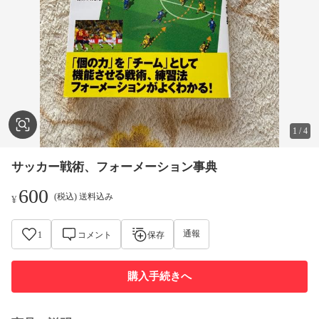
1
/
4
サッカー戦術、フォーメーション事典
600
(税込) 送料込み
¥
通報
1
コメント
保存
購入手続きへ