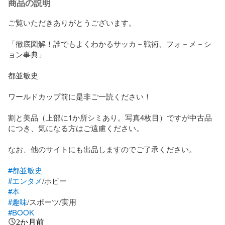
商品の説明
ご覧いただきありがとうございます。

「徹底図解！誰でもよくわかるサッカ－戦術、フォ－メ－シ
ョン事典」

都並敏史

ワールドカップ前に是非ご一読ください！

割と美品（上部に1か所シミあり。写真4枚目）ですが中古品
につき、気になる方はご遠慮ください。

なお、他のサイトにも出品しますのでご了承ください。

#都並敏史
#エンタメ
#本
#趣味
#BOOK
2か月前