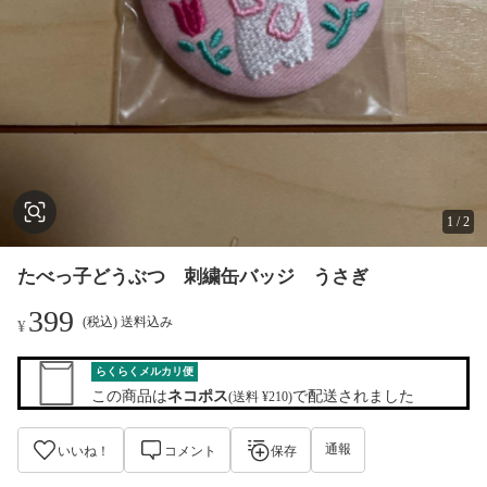
1
/
2
たべっ子どうぶつ 刺繍缶バッジ うさぎ
399
(税込) 送料込み
¥
らくらくメルカリ便
この商品は
ネコポス
で配送されました
(送料 ¥210)
通報
いいね！
コメント
保存