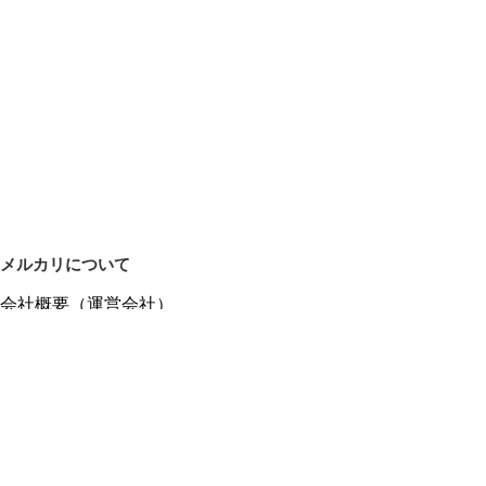
メルカリについて
会社概要（運営会社）
採用情報
プレスリリース
公式ブログ
プレスキット
メルカリUS
メルカリShops
m department（エムデパ）