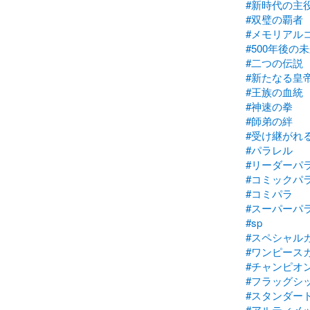
#新時代の主
#双璧の覇者
#メモリアル
#500年後の
#二つの伝説
#新たなる皇
#王族の血統
#神速の拳
#師弟の絆
#受け継がれ
#パラレル
#リーダーパ
#コミックパ
#コミパラ
#スーパーパ
#sp
#スペシャル
#ワンピース
#チャンピオ
#フラッグシ
#スタンダー
#アルティメ