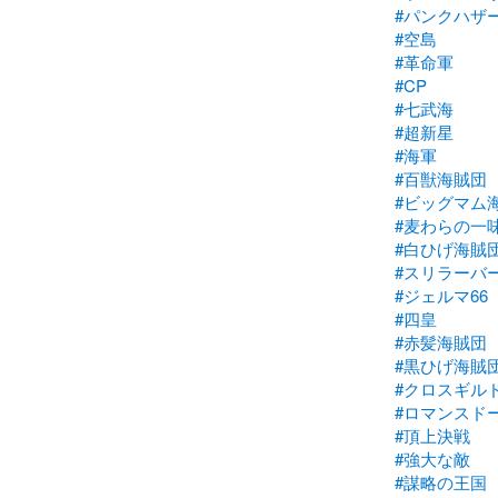
#パンクハザ
#空島
#革命軍
#CP
#七武海
#超新星
#海軍
#百獣海賊団
#ビッグマム
#麦わらの一
#白ひげ海賊
#スリラーバ
#ジェルマ66
#四皇
#赤髪海賊団
#黒ひげ海賊
#クロスギル
#ロマンスド
#頂上決戦
#強大な敵
#謀略の王国