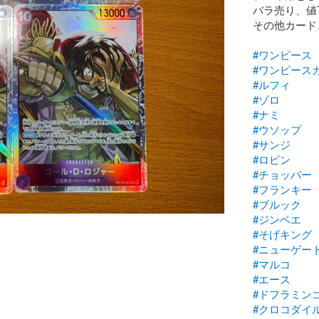
バラ売り、値
その他カード
#ワンピース
#ワンピース
#ルフィ
#ゾロ
#ナミ
#ウソップ
#サンジ
#ロビン
#チョッパー
#フランキー
#ブルック
#ジンベエ
#そげキング
#ニューゲー
#マルコ
#エース
#ドフラミン
#クロコダイ