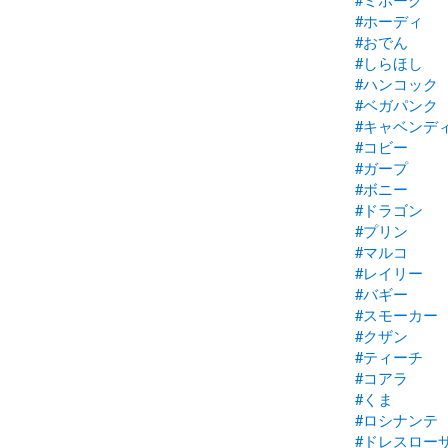
#ホーディ
#おでん
#しらほし
#ハンコック
#ベガパンク
#キャベンデ
#コビー
#ガープ
#ボニー
#ドラゴン
#プリン
#マルコ
#レイリー
#バギー
#スモーカー
#クザン
#ティーチ
#コアラ
#くま
#ロシナンテ
#ドレスロー