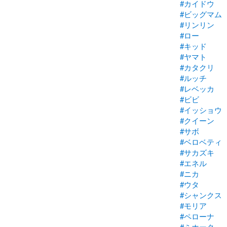
#カイドウ
#ビッグマム
#リンリン
#ロー
#キッド
#ヤマト
#カタクリ
#ルッチ
#レベッカ
#ビビ
#イッショウ
#クイーン
#サボ
#ベロベティ
#サカズキ
#エネル
#ニカ
#ウタ
#シャンクス
#モリア
#ペローナ
#ミホーク