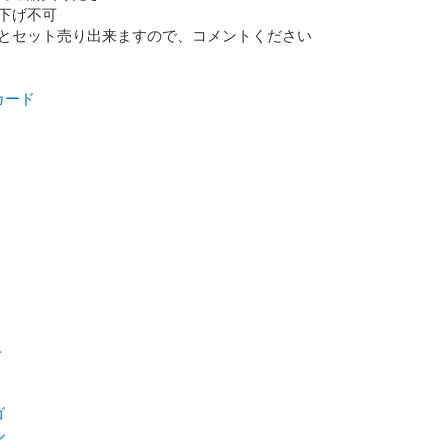
下げ不可

とセット売り出来ますので、コメントください

カード
ト
ゴ
ル