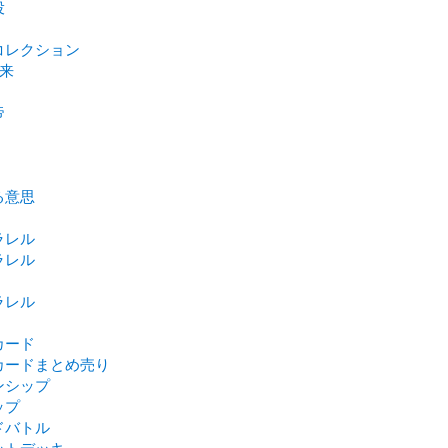
役
コレクション
未来
帝
る意思
ラレル
ラレル
ラレル
カード
カードまとめ売り
ンシップ
ップ
ドバトル
ットデッキ