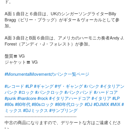
ド。

A面１曲目と６曲目は、UKのシンガーソングライターBilly 
Bragg（ビリー・ブラッグ）がギター＆ヴォーカルとして参
加。

A面３曲目とB面６曲目は、アメリカのハーモニカ奏者Andy J. 
Forest（アンディ・J・フォレスト）が参加。

盤質〓 VG

ジャケット〓 VG

#MonumentalMovementのパンク一覧ページ
#レコード
#LP
#ギャング
#ザ・ギャング
#パンク
#イタリアン
パンク
#ロック
#パンクロック
#パンクバンド
#ハードコア
#punk
#hardcore
#rock
#イタリアハードコア
#イタリア
#LP
#80s
#80年代
#80sロック
#80年代ロック
#DJ
#DJMIX
#MIX
#
ミックス
#DJミックス
#サンプリング
--------------------------------------------------

中古の商品になりますので、デリケートな方はご遠慮くださ
い。
