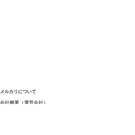
メルカリについて
会社概要（運営会社）
採用情報
プレスリリース
公式ブログ
プレスキット
メルカリUS