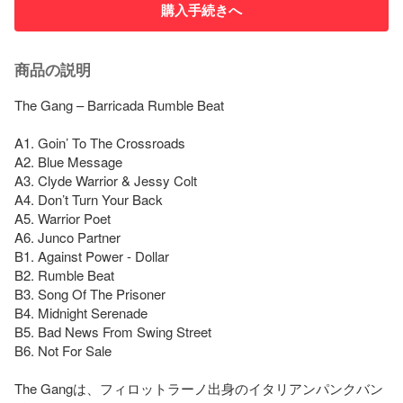
購入手続きへ
商品の説明
The Gang – Barricada Rumble Beat

A1. Goin’ To The Crossroads

A2. Blue Message

A3. Clyde Warrior & Jessy Colt

A4. Don’t Turn Your Back

A5. Warrior Poet

A6. Junco Partner

B1. Against Power - Dollar

B2. Rumble Beat

B3. Song Of The Prisoner

B4. Midnight Serenade

B5. Bad News From Swing Street

B6. Not For Sale

The Gangは、フィロットラーノ出身のイタリアンパンクバン