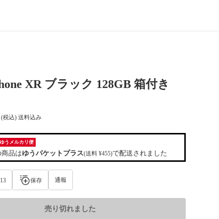
iPhone XR ブラック 128GB 箱付き
(税込) 送料込み
ゆうメルカリ便
の商品は
ゆうパケットプラス
で配送されました
(送料 ¥455)
通報
13
保存
売り切れました