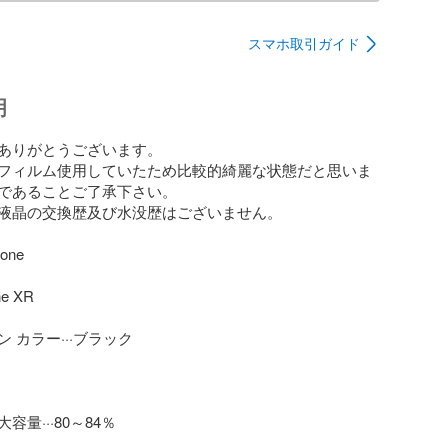
スマホ取引ガイド
明
ありがとうございます。

フィルム使用していたため比較的綺麗な状態だと思いま
であることご了承下さい。

液晶の交換歴及び水没歴はございません。

ne

e XR

 カラー···ブラック

量···80～84％
