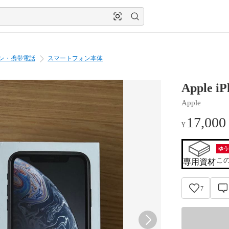
ン・携帯電話
スマートフォン本体
Apple 
Apple
17,000
¥
ゆう
こ
専用資材
7