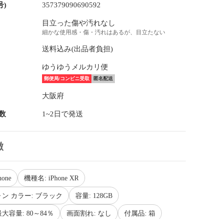
号)
357379090690592
目立った傷や汚れなし
細かな使用感・傷・汚れはあるが、目立たない
送料込み(出品者負担)
ゆうゆうメルカリ便
郵便局/コンビニ受取
匿名配送
大阪府
数
1~2日で発送
徴
one
機種名: iPhone XR
ン カラー: ブラック
容量: 128GB
容量: 80～84％
画面割れ: なし
付属品: 箱