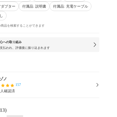
Cアダプター
付属品: 説明書
付属品: 充電ケーブル
なし
つ商品を検索することができます
心への取り組み
支払われ、評価後に振り込まれます
ゾノ
157
本人確認済
3)