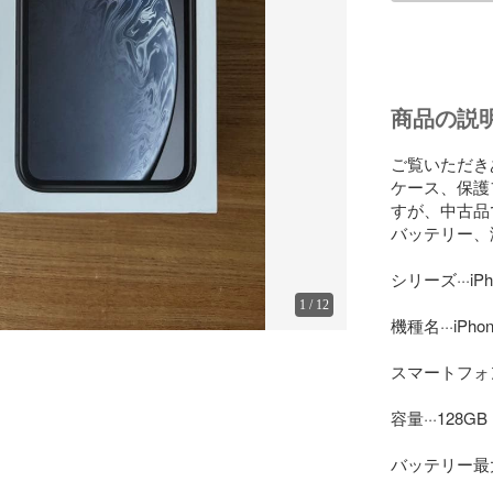
商品の説
ご覧いただき
ケース、保護
すが、中古品
バッテリー、
シリーズ···iPho
1
/
12
機種名···iPhon
スマートフォン
容量···128GB

バッテリー最大容