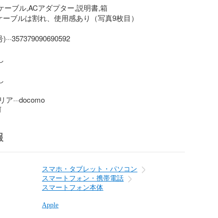
ケーブル,ACアダプター,説明書,箱

ケーブルは割れ、使用感あり（写真9枚目）

···357379090690592





···docomo
前
報
スマホ・タブレット・パソコン
スマートフォン・携帯電話
スマートフォン本体
Apple