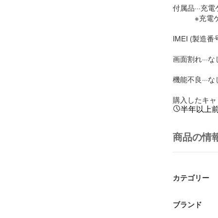
付属品···充電
　　　※充電
IMEI (製造番号)
画面割れ···なし
機能不良···なし
購入したキャリア
半年以上
商品の情
カテゴリー
ブランド