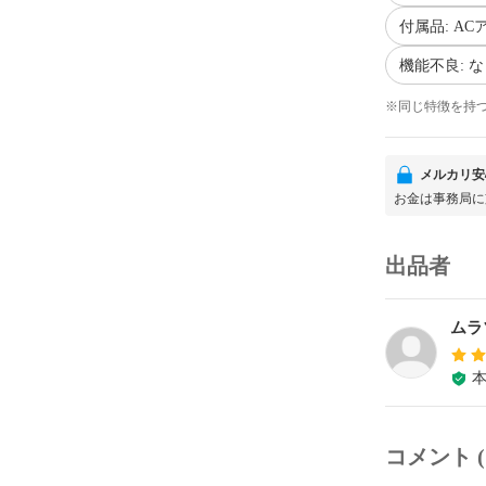
付属品: A
機能不良: 
※同じ特徴を持
メルカリ安
お金は事務局に
出品者
ムラ
コメント (1