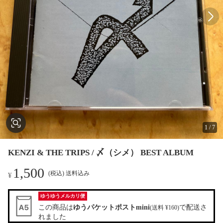
1
/
7
KENZI & THE TRIPS / 〆（シメ） BEST ALBUM
1,500
(税込) 送料込み
¥
ゆうゆうメルカリ便
この商品は
ゆうパケットポストmini
で配送さ
(送料 ¥160)
れました