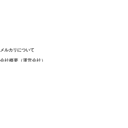
メルカリについて
会社概要（運営会社）
採用情報
プレスリリース
公式ブログ
プレスキット
メルカリUS
メルカリShops
m department（エムデパ）
ヘルプ
ヘルプセンター（ガイド・お問い合わせ）
メルカリShopsでショップを開設する