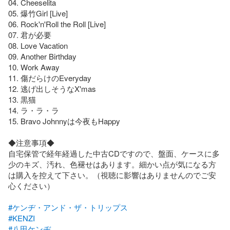
04. Cheeselita

05. 爆竹Girl [Live]

06. Rock'n'Roll the Roll [Live]

07. 君が必要

08. Love Vacation

09. Another Birthday

10. Work Away

11. 傷だらけのEveryday

12. 逃げ出しそうなX'mas

13. 黒猫

14. ラ・ラ・ラ

15. Bravo Johnnyは今夜もHappy

◆注意事項◆

自宅保管で経年経過した中古CDですので、盤面、ケースに多
少のキズ、汚れ、色褪せはあります。細かい点が気になる方
は購入を控えて下さい。（視聴に影響はありませんのでご安
心ください）

#ケンヂ・アンド・ザ・トリップス
#KENZI
#八田ケンヂ