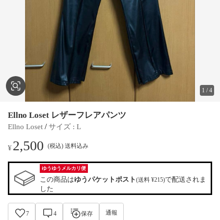
1
/
4
Ellno Loset レザーフレアパンツ
 / 
Ellno Loset
サイズ
 : 
L
2,500
(税込) 送料込み
¥
ゆうゆうメルカリ便
この商品は
ゆうパケットポスト
で配送されま
(送料 ¥215)
した
通報
7
4
保存