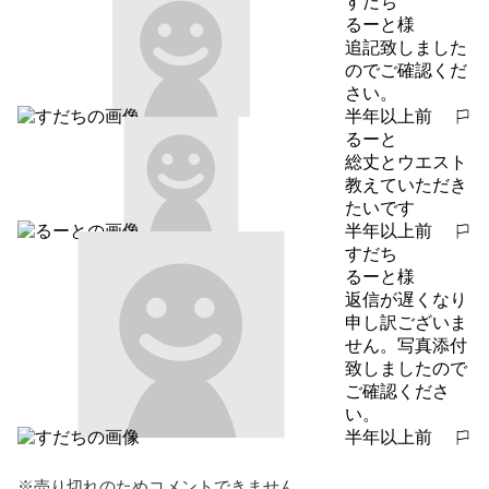
すだち
るーと様

追記致しました
のでご確認くだ
さい。
半年以上前
報告する
るーと
総丈とウエスト
教えていただき
たいです
半年以上前
報告する
すだち
るーと様

返信が遅くなり
申し訳ございま
せん。写真添付
致しましたので
ご確認くださ
い。
半年以上前
報告する
※売り切れのためコメントできません