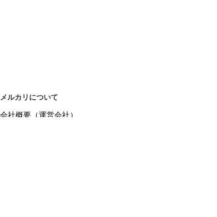
メルカリについて
会社概要（運営会社）
採用情報
プレスリリース
公式ブログ
プレスキット
メルカリUS
メルカリShops
m department（エムデパ）
ヘルプ
ヘルプセンター（ガイド・お問い合わせ）