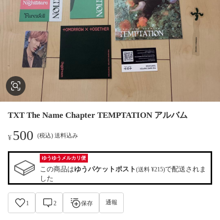
TXT The Name Chapter TEMPTATION アルバム
500
(税込) 送料込み
¥
ゆうゆうメルカリ便
この商品は
ゆうパケットポスト
で配送されま
(送料 ¥215)
した
通報
1
2
保存