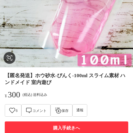
【匿名発送】ホウ砂水-ぴんく-100ml スライム素材 ハ
ンドメイド 室内遊び
300
(税込) 送料込み
¥
通報
6
コメント
保存
購入手続きへ