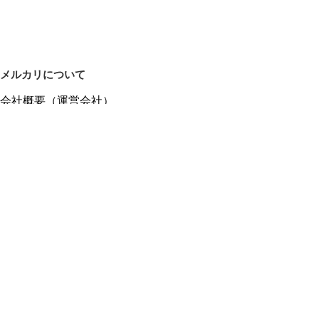
メルカリについて
会社概要（運営会社）
採用情報
プレスリリース
公式ブログ
プレスキット
メルカリUS
メルカリShops
m department（エムデパ）
ヘルプ
ヘルプセンター（ガイド・お問い合わせ）
メルカリShopsでショップを開設する
メルカリShops ショップ管理画面にログイン
メルカリShops出店者向けガイド
お問い合わせ一覧