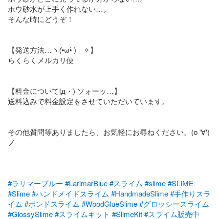
ホウ砂水が上手く作れない…。

そんな時にどうぞ！

【発送方法…ヽ(•̀ω•́ )ゝ✧】

らくらくメルカリ便

【料金について|д・) ソォーッ…】

送料込みで料金設定をさせていただいています。

その他質問等ありましたら、お気軽にお尋ねください。(o '∀')
ノ

#ラリマーブルー
#LarimarBlue
#スライム
#slime
#SLIME
#Slime
#ハンドメイドスライム
#HandmadeSlime
#手作りスラ
イム
#ボンドスライム
#WoodGlueSlime
#グロッシースライム
#GlossySlime
#スライムキット
#SlimeKit
#スライム販売中