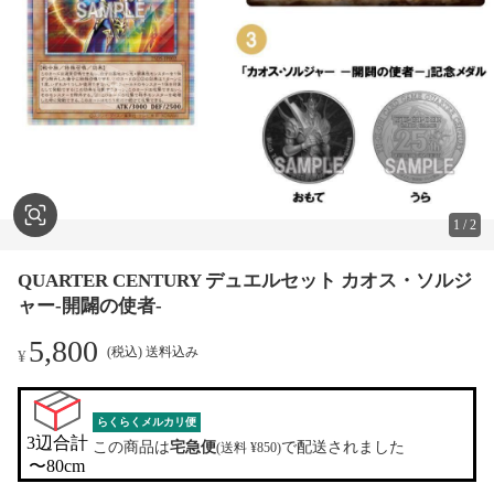
1
/
2
QUARTER CENTURY デュエルセット カオス・ソルジ
ャー-開闢の使者-
5,800
(税込) 送料込み
¥
らくらくメルカリ便
3辺合計

この商品は
宅急便
で配送されました
(送料 ¥850)
〜80cm