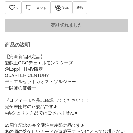
通報
3
コメント
保存
売り切れました
商品の説明
【完全新品限定品】

遊戯王OCGデェエルモンスターズ

@Loppi・HMV限定

QUARTER CENTURY

デュエルセットカオス・ソルジャー

一開闢の使者一

プロフィールも是非確認してください！！

完全未開封の正規品です♪

※再シュリンク品ではございません❌

25周年記念の完全受注生産限定品です♪

あの頃の懐かしいカードが遊戯王ファンにとっては堪らない