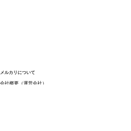
メルカリについて
会社概要（運営会社）
採用情報
プレスリリース
公式ブログ
プレスキット
メルカリUS
メルカリShops
m department（エムデパ）