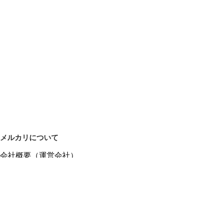
メルカリについて
会社概要（運営会社）
採用情報
プレスリリース
公式ブログ
プレスキット
メルカリUS
メルカリShops