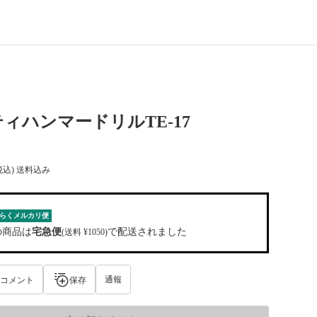
ィハンマードリルTE-17
税込) 送料込み
らくメルカリ便
の商品は
宅急便
で配送されました
(送料 ¥1050)
通報
コメント
保存