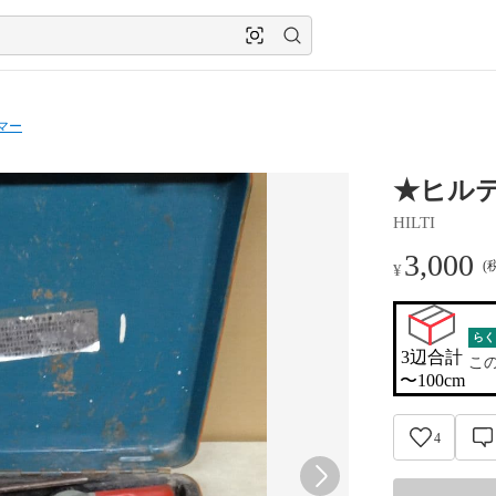
マー
★ヒルテ
HILTI
3,000
(
¥
らく
3辺合計

こ
〜100cm
4