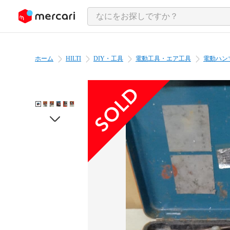
ンツにスキップ
ホーム
HILTI
DIY・工具
電動工具・エア工具
電動ハン