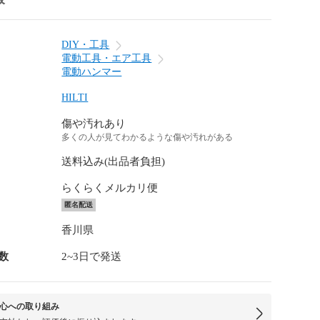
DIY・工具
電動工具・エア工具
電動ハンマー
HILTI
傷や汚れあり
多くの人が見てわかるような傷や汚れがある
送料込み(出品者負担)
らくらくメルカリ便
匿名配送
香川県
数
2~3日で発送
心への取り組み