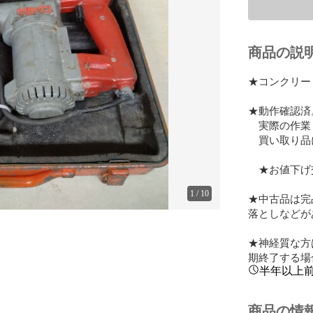
商品の説
★コンクリート
★動作確認済
　実際の作業
　買い取り品
　★お値下げ
1
/
10
★中古品は完
落としなどが
★神経質な方
期終了する場
半年以上
商品の情