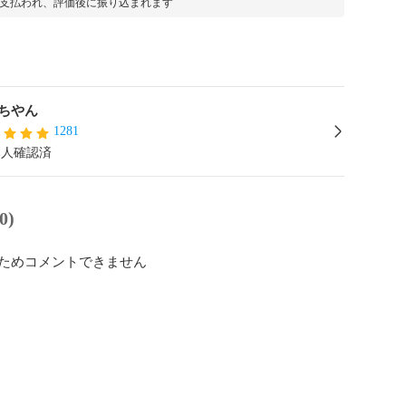
支払われ、評価後に振り込まれます
ちやん
1281
本人確認済
0)
ためコメントできません