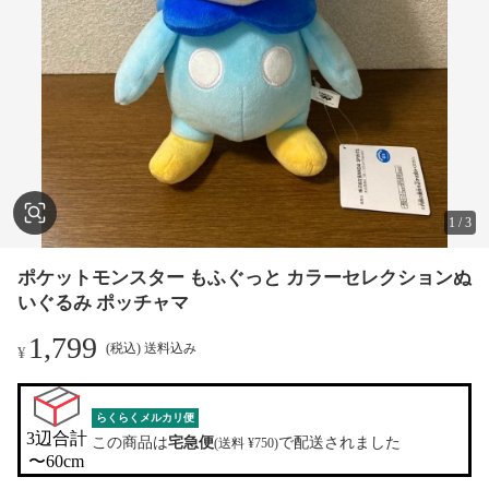
1
/
3
ポケットモンスター もふぐっと カラーセレクションぬ
いぐるみ ポッチャマ
1,799
(税込) 送料込み
¥
らくらくメルカリ便
3辺合計

この商品は
宅急便
で配送されました
(送料 ¥750)
〜60cm