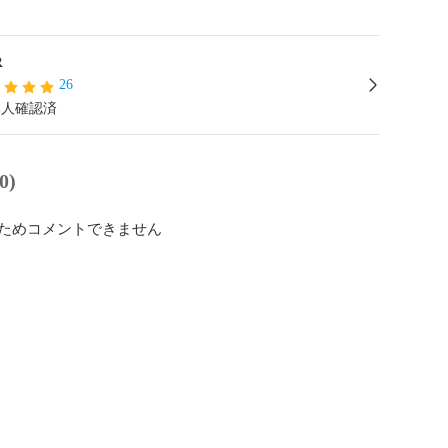
R
26
本人確認済
0)
ためコメントできません