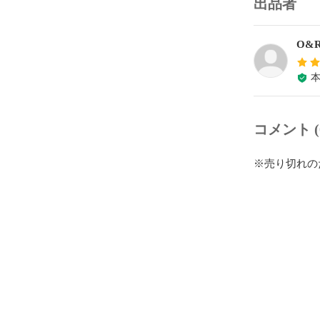
出品者
O&
コメント (
※売り切れの