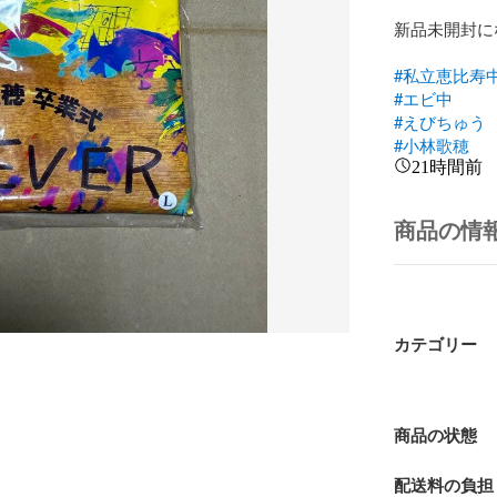
新品未開封に
#私立恵比寿
#エビ中
#えびちゅう
#小林歌穂
21時間前
商品の情
カテゴリー
商品の状態
配送料の負担