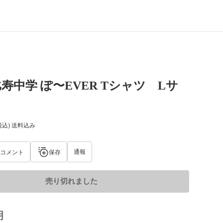
寿中学 ぽ〜EVER Tシャツ Lサ
税込) 送料込み
通報
コメント
保存
売り切れました
明