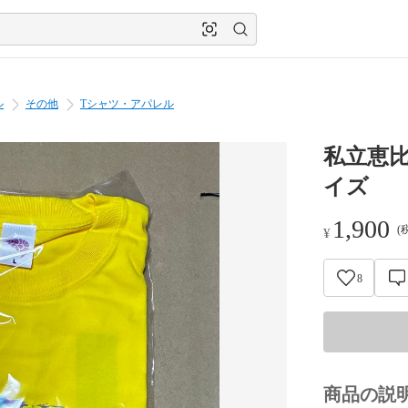
ル
その他
Tシャツ・アパレル
私立恵比
イズ
1,900
(
¥
8
商品の説