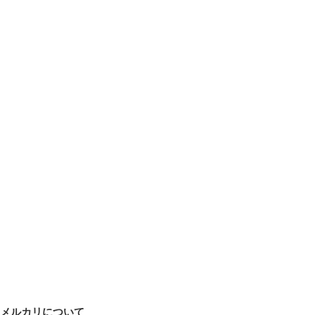
メルカリについて