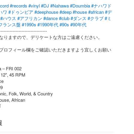
ecord
#records
#vinyl
#DJ
#Nahawa
#Doumbia
#ナハワド
ハワ
#ドゥンビア
#deephouse
#deep
#house
#african
#デ
#ハウス
#アフリカン
#dance
#club
#ダンス
#クラブ
#ミ
フランス盤
#1990s
#1990年代
#90s
#90年代
-------------------------------

なりますので、デリケートな方はご遠慮ください。

プロフィール欄をご確認いただきますよう宜しくお願い
a – FRI 002

 12", 45 RPM

e

9

nic, Folk, World, & Country

ouse, African
前
報