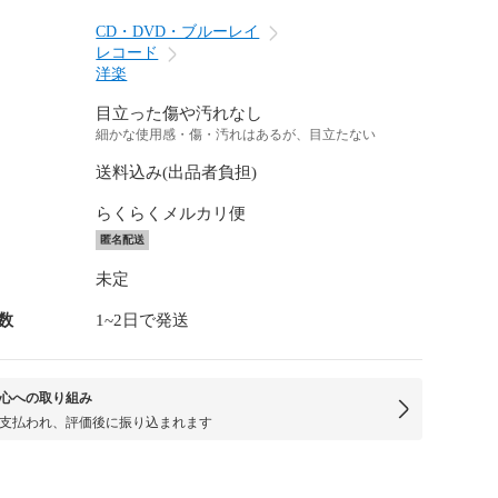
CD・DVD・ブルーレイ
レコード
洋楽
目立った傷や汚れなし
細かな使用感・傷・汚れはあるが、目立たない
送料込み(出品者負担)
らくらくメルカリ便
匿名配送
未定
数
1~2日で発送
心への取り組み
支払われ、評価後に振り込まれます