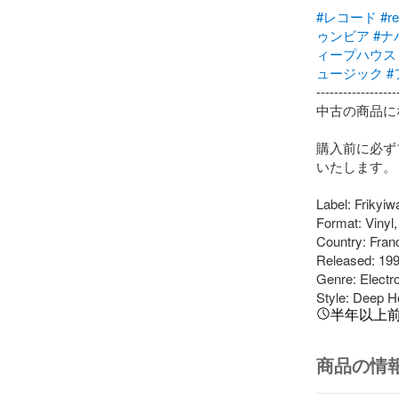
#レコード
#r
ゥンビア
#ナ
ィープハウス
ュージック
#
-------------------
中古の商品に
購入前に必ず
いたします。

Label: Frikyiw
Format: Vinyl,
Country: Franc
Released: 199
Genre: Electro
Style: Deep H
半年以上
商品の情