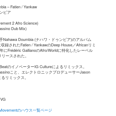
a – Fatien / Yankaw

ンビア

vement 2 Afro Science)

ssino Dub Mix)

Nahawa Doumbia (ナハワ・ドゥンビア)のアルバム
録されたFatien / YankawのDeep House／Africanリミ
にFrédéric GallianoのAfro/Worldに特化したレーベル
からリリースされた。

n BeatのイノベーターIG Cultureによるリミックス。

Bassinoこと、エレクトロニックプロデューサーJason 
nによるリミックス。

G

talMovementのハウス一覧ページ