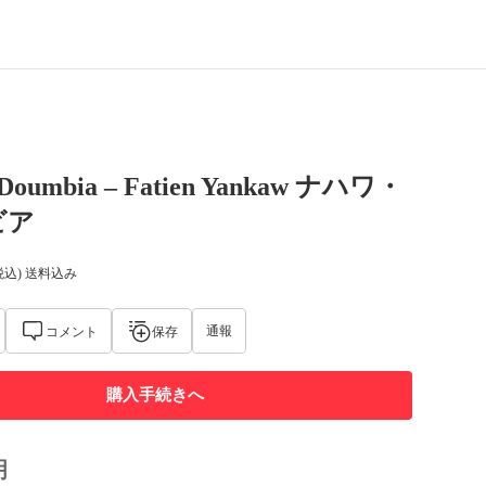
Doumbia – Fatien Yankaw ナハワ・
ビア
税込) 送料込み
通報
コメント
保存
購入手続きへ
明