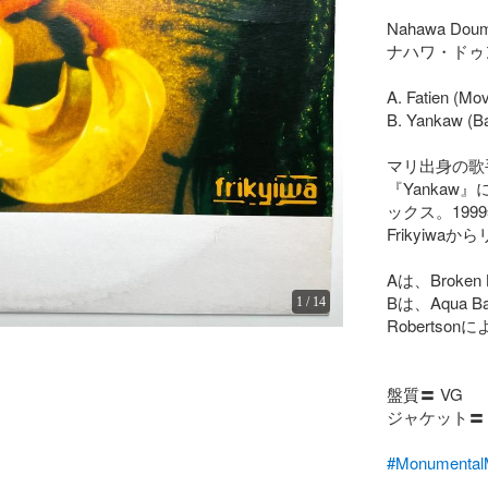
Nahawa Doumbi
ナハワ・ドゥ
A. Fatien (Mo
B. Yankaw (Ba
マリ出身の歌手
『Yankaw』に収
ックス。1999年
Frikyiwa
Aは、Broke
Bは、Aqua 
1
/
14
Robertso
盤質〓 VG

ジャケット〓 V
#Monumen