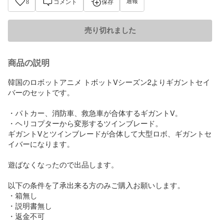
通報
8
コメント
保存
売り切れました
商品の説明
韓国のロボットアニメ トボットVシーズン2よりギガントセイ
バーのセットです。

・パトカー、消防車、救急車が合体するギガントV。

・ヘリコプターから変形するツインブレード。

ギガントVとツインブレードが合体して大型ロボ、ギガントセ
イバーになります。

遊ばなくなったので出品します。

以下の条件を了承出来る方のみご購入お願いします。

・箱無し

・説明書無し

・返金不可
