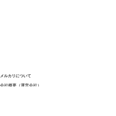
メルカリについて
会社概要（運営会社）
採用情報
プレスリリース
公式ブログ
プレスキット
メルカリUS