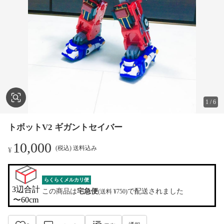
1
/
6
トボットV2 ギガントセイバー
10,000
(税込) 送料込み
¥
らくらくメルカリ便
3辺合計

この商品は
宅急便
で配送されました
(送料 ¥750)
〜60cm