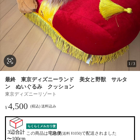
1
/
3
最終 東京ディズニーランド 美女と野獣 サルタ
ン ぬいぐるみ クッション
東京ディズニーリゾート
4,500
(税込) 送料込み
¥
らくらくメルカリ便
3辺合計

この商品は
宅急便
で配送されました
(送料 ¥1050)
〜100cm