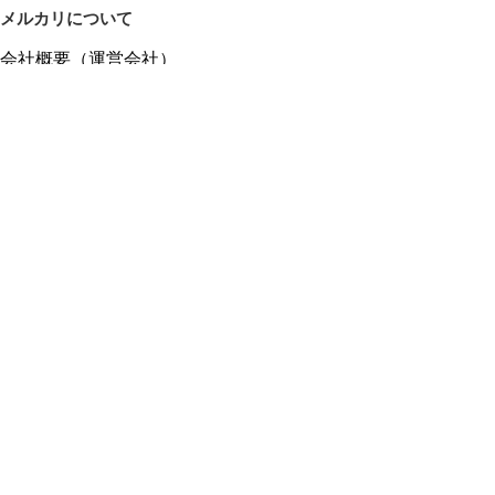
メルカリについて
会社概要（運営会社）
採用情報
プレスリリース
公式ブログ
プレスキット
メルカリUS
メルカリShops
m department（エムデパ）
ヘルプ
ヘルプセンター（ガイド・お問い合わせ）
メルカリShopsでショップを開設する
メルカリShops ショップ管理画面にログイン
メルカリShops出店者向けガイド
お問い合わせ一覧
フリーワードから商品をさがす
プライバシーと利用規約
メルカリ利用規約
メルカリShops利用規約