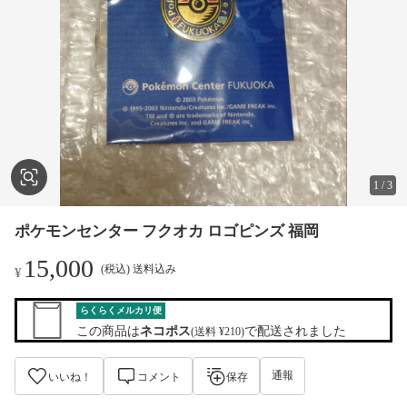
1
/
3
ポケモンセンター フクオカ ロゴピンズ 福岡
15,000
(税込) 送料込み
¥
らくらくメルカリ便
この商品は
ネコポス
で配送されました
(送料 ¥210)
通報
いいね！
コメント
保存