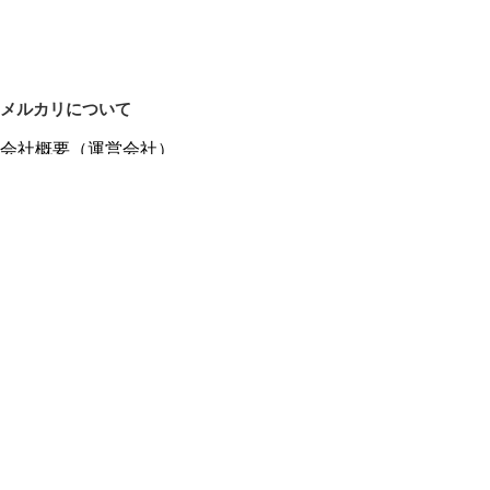
メルカリについて
会社概要（運営会社）
採用情報
プレスリリース
公式ブログ
プレスキット
メルカリUS
メルカリShops
m department（エムデパ）
ヘルプ
ヘルプセンター（ガイド・お問い合わせ）
メルカリShopsでショップを開設する
メルカリShops ショップ管理画面にログイン
メルカリShops出店者向けガイド
お問い合わせ一覧
フリーワードから商品をさがす