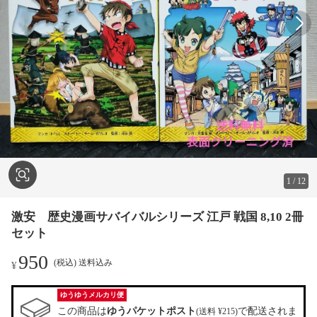
1
/
12
激安 歴史漫画サバイバルシリーズ 江戸 戦国 8,10 2冊
セット
950
(税込) 送料込み
¥
ゆうゆうメルカリ便
この商品は
ゆうパケットポスト
で配送されま
(送料 ¥215)