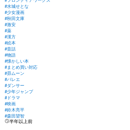
#水城せとな
#少女漫画
#秋田文庫
#激安
#薬
#漢方
#絵本
#昔話
#物語
#懐かしい本
#まとめ買い対応
#昴ムーン
#バレエ
#ダンサー
#少年ジャンプ
#ドラマ
#映画
#鈴木亮平
#森田望智
半年以上前