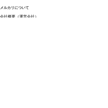
メルカリについて
会社概要（運営会社）
採用情報
プレスリリース
公式ブログ
プレスキット
メルカリUS
メルカリShops
m department（エムデパ）
ヘルプ
ヘルプセンター（ガイド・お問い合わせ）
メルカリShopsでショップを開設する
メルカリShops ショップ管理画面にログイン
メルカリShops出店者向けガイド
お問い合わせ一覧
フリーワードから商品をさがす
プライバシーと利用規約
メルカリ利用規約