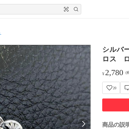
ト
シルバ
ロス 
2,780
(
¥
20
商品の説