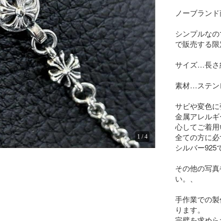
ノーブランド
シンプルなの
で販売する限
サイズ…長さ約
素材…ステン
サビや変色に
金属アレルギ
心してご着用
全ての方に必
1
/
4
シルバー925
その他の写真
い。、

手作業での製
ります。

完璧を求めら