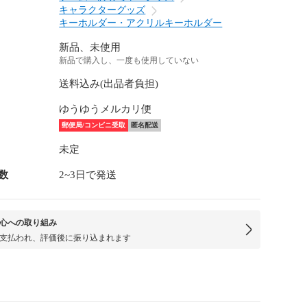
キャラクターグッズ
キーホルダー・アクリルキーホルダー
新品、未使用
新品で購入し、一度も使用していない
送料込み(出品者負担)
ゆうゆうメルカリ便
郵便局/コンビニ受取
匿名配送
未定
数
2~3日で発送
心への取り組み
支払われ、評価後に振り込まれます