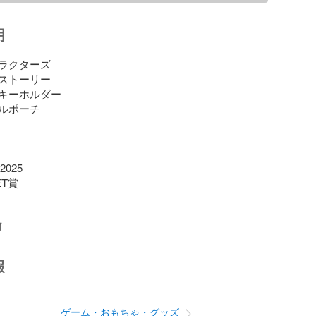
明
ラクターズ

ストーリー

キーホルダー

ルポーチ

025

T賞

前
報
ゲーム・おもちゃ・グッズ