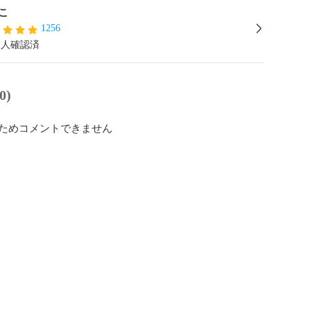
こ
1256
本人確認済
0)
ためコメントできません