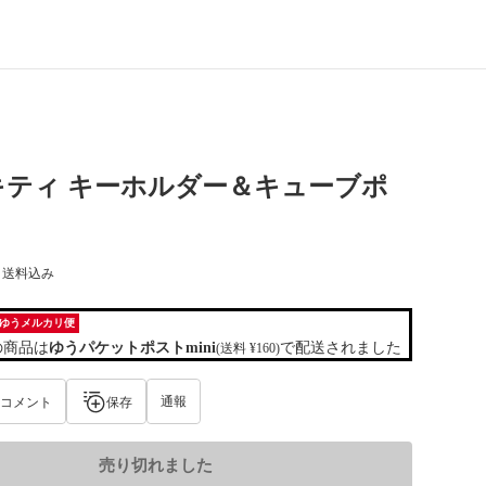
キティ キーホルダー＆キューブポ
) 送料込み
ゆうメルカリ便
の商品は
ゆうパケットポストmini
で配送されました
(送料 ¥160)
通報
コメント
保存
売り切れました