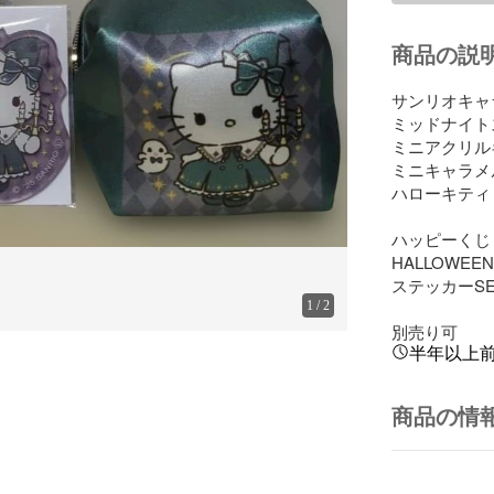
商品の説
サンリオキャ
ミッドナイト
ミニアクリル
ミニキャラメ
ハローキティ

ハッピーくじ

HALLOWEEN2
ステッカーSE
1
/
2
別売り可
半年以上
商品の情