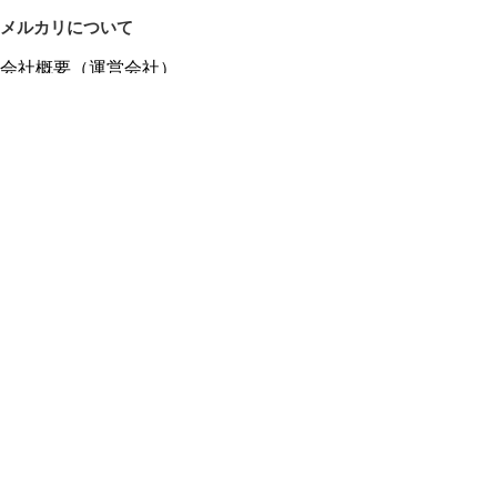
メルカリについて
会社概要（運営会社）
採用情報
プレスリリース
公式ブログ
プレスキット
メルカリUS
メルカリShops
m department（エムデパ）
ヘルプ
ヘルプセンター（ガイド・お問い合わせ）
メルカリShopsでショップを開設する
メルカリShops ショップ管理画面にログイン
メルカリShops出店者向けガイド
お問い合わせ一覧
フリーワードから商品をさがす
プライバシーと利用規約
メルカリ利用規約