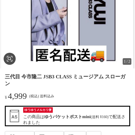
1
/
2
三代目 今市隆二 JSB3 CLASS ミュージアム スローガ
ン
4,999
(税込) 送料込み
¥
ゆうゆうメルカリ便
この商品は
ゆうパケットポストmini
で配送さ
(送料 ¥160)
れました